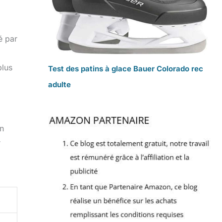
é par
plus
Test des patins à glace Bauer Colorado rec
adulte
on
r