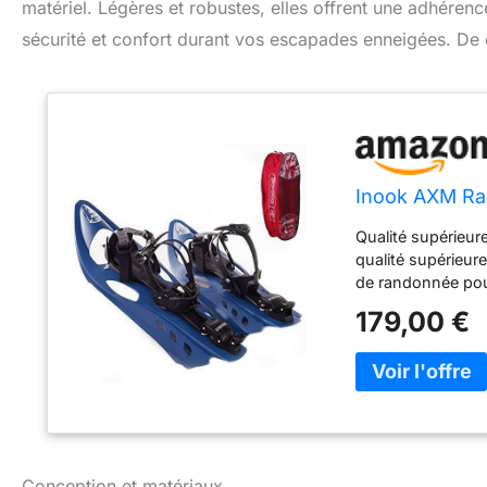
matériel. Légères et robustes, elles offrent une adhérenc
sécurité et confort durant vos escapades enneigées. De q
Inook AXM Ra
Qualité supérieur
qualité supérieur
de randonnée pour
longtemps plaisir 
179,00 €
de la raquette pe
convient ainsi à t
sélectionnés et l
confort élevé et
Fabriqué en Fran
France à Oyonnax
kg de poids idéal
Conception et matériaux