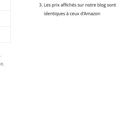
.
le.