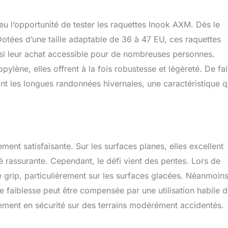
orique réussi de nos raquettes. Au fil des ans, nous nous
nt améliorés et avons évolué chaque détail
u l’opportunité de tester les raquettes Inook AXM. Dès le
Dotées d’une taille adaptable de 36 à 47 EU, ces raquettes
ainsi leur achat accessible pour de nombreuses personnes.
lène, elles offrent à la fois robustesse et légèreté. De fai
nt les longues randonnées hivernales, une caractéristique q
ent satisfaisante. Sur les surfaces planes, elles excellent
té rassurante. Cependant, le défi vient des pentes. Lors de
grip, particulièrement sur les surfaces glacées. Néanmoins
e faiblesse peut être compensée par une utilisation habile 
tement en sécurité sur des terrains modérément accidentés.