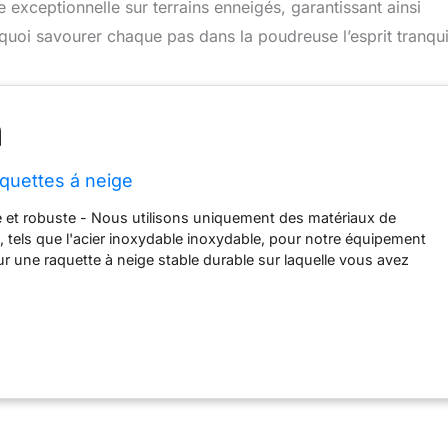
e exceptionnelle sur terrains enneigés, garantissant ainsi
uoi savourer chaque pas dans la poudreuse l’esprit tranqui
quettes á neige
e et robuste - Nous utilisons uniquement des matériaux de
e, tels que l'acier inoxydable inoxydable, pour notre équipement
 une raquette à neige stable durable sur laquelle vous avez
Technologie intelligente pour toutes les chaussures - La fixation
ut être modifiée en quelques secondes de la pointure 36 à 47 et
outes les bottes d'hiver Léger et confortable - Les matériaux
a technique sélectionnée des chaussures de neige offrent un
 vous empêchent de tomber trop profondément dans la neige
ce - Nos raquettes sont méticuleusement fabriquées à la main en
 pour vous. Cela leur permet de supporter jusqu'à 200 kg (100
). et -40 °C 20 ans d'expérience - Depuis 2 décennies, nous