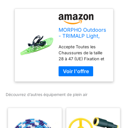
MORPHO Outdoors
- TRIMALP Light,
Paire de raquettes
Accepte Toutes les
à neige, Vert/Gris-
Chaussures de la taille
Large
28 à 47 (UE) Fixation et
Talonnière Rigides
procurant un Maintien de
la Chaussure Inégalé
donc Confort
d'Utilisation, Fatigue
Découvrez d’autres équipement de plein air
Réduite et Technicité en
Tous Terrains Légère,
Excellente en Neige
Poudreuse, Dévers,
Montée, Descente en
Tous Terrains et Pentes