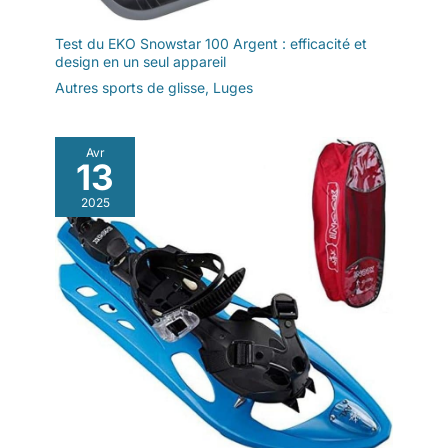
les accompagner pendant
d'innombrables heures de
Test du EKO Snowstar 100 Argent : efficacité et
bonheur et créer de merveilleux
souvenirs d'enfance.
design en un seul appareil
Autres sports de glisse
,
Luges
Avr
13
2025