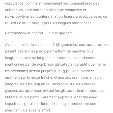
Dévers, Avance Facile
corpulence, comme en témoignent les commentaires des
Hydro Dynamique grâce
utilisateurs. Leur cadre en plastique composite et
Spatule en forme
d'Etrave Meilleur Rapport
polypropylène leur confère à la fois légèreté et robustesse, ce
Qualité/Prix de cette
qui est un atout majeur pour les longues randonnées.
Technologie, La Meilleure
Raquette à Neige du
Performance et confort : un duo gagnant
Marché pour utilisateurs
entre 90kg et 130 kg
Avec un poids de seulement 2 kilogrammes, ces raquettes ne
pèsent pas sur les pieds, permettant de marcher plus
longtemps sans se fatiguer. La portance exceptionnelle,
mentionnée par de nombreux utilisateurs, garantit que même
les personnes pesant jusqu’à 100 kg peuvent avancer
aisément sur la neige fraîche. Grâce aux crampons en acier
intégrés sous les raquettes, l’accroche sur les surfaces
glacées est optimisée, évitant les glissades inattendues. Les
utilisateurs ont particulièrement apprécié la facilité avec
laquelle la spatule se libère de la neige, permettant une
marche fluide et sans effort.