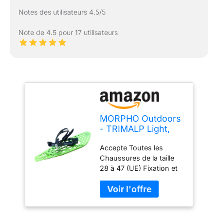
Notes des utilisateurs 4.5/5
Note de 4.5 pour 17 utilisateurs
MORPHO Outdoors
- TRIMALP Light,
Paire de raquettes
Accepte Toutes les
à neige, Vert/Gris-
Chaussures de la taille
Large
28 à 47 (UE) Fixation et
Talonnière Rigides
procurant un Maintien de
la Chaussure Inégalé
donc Confort