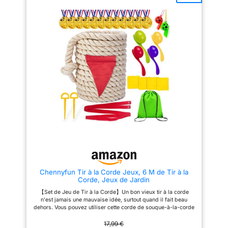
pour sauter en groupe. La
l'imagination infinie des enfants
construction de perles divisées
en matière de mer et d'aventure.
empêche la torsion et les
Spécialement conçu pour les
nœuds lors de la balançoire. La
enfants : Il est sûr et prévenant,
corde oscille en ligne pour
le volant a un diamètre intérieur
sauter en douceur de 2 à 5
d'anneau d'environ 22 cm et un
personnes dans les cours de
diamètre extérieur de poignée
sport et les jeux de plein air.
d'environ 35 cm, ce qui est une
Perles résistantes à l'abrasion
taille modérée qui convient
pour une longue durée de vie.
parfaitement aux habitudes de
Les perles extérieures solides
préhension des enfants. Que tu
protègent la corde intérieure de
sois un petit capitaine ou un
l'abrasion et des rayures et la
aventurier de la première heure,
rendent robuste pour une
tu pourras le piloter avec
utilisation quotidienne intensive
aisance. Le design arrondi et le
à l'école et aux sports de plein
matériau robuste garantissent la
air. Longueur de la corde
sécurité des enfants lorsqu'ils
réglable individuellement.
jouent et rassurent les parents.
Longueur initiale de 5 m : retirez
Spécialement conçu pour les
les perles superflues et fixez
enfants : Il est sûr et prévenant,
les nœuds pour les raccourcir,
le volant a un diamètre intérieur
convient pour l'entraînement
d'anneau d'environ 22 cm et un
Chennyfun Tir à la Corde Jeux, 6 M de Tir à la
individuel ou le saut de groupe
diamètre extérieur de poignée
Corde, Jeux de Jardin
avec 2 à 4 personnes. Rangez
d'environ 35 cm, ce qui est une
les perles détachées comme
taille modérée qui convient
【Set de Jeu de Tir à la Corde】Un bon vieux tir à la corde
pièces de rechange.
parfaitement aux habitudes de
n'est jamais une mauvaise idée, surtout quand il fait beau
préhension des enfants. Que tu
dehors. Vous pouvez utiliser cette corde de souque-à-la-corde
sois un petit capitaine ou un
lors de votre journée sportive, réunion de famille, journées
aventurier de la première heure,
champêtres, fêtes d'anniversaire en plein air, pique-niques,
17,99 €
tu pourras le piloter avec