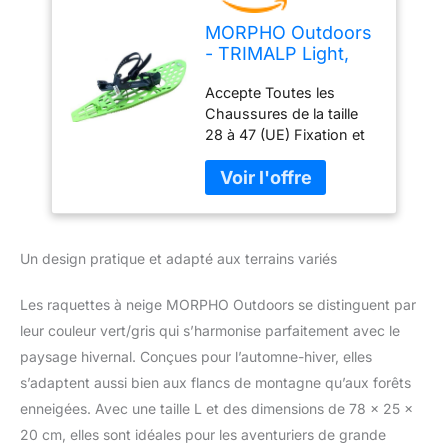
MORPHO Outdoors
- TRIMALP Light,
Paire de raquettes
Accepte Toutes les
à neige, Vert/Gris-
Chaussures de la taille
Large
28 à 47 (UE) Fixation et
Talonnière Rigides
procurant un Maintien de
la Chaussure Inégalé
donc Confort
d'Utilisation, Fatigue
Un design pratique et adapté aux terrains variés
Réduite et Technicité en
Tous Terrains Légère,
Excellente en Neige
Les raquettes à neige MORPHO Outdoors se distinguent par
Poudreuse, Dévers,
leur couleur vert/gris qui s’harmonise parfaitement avec le
Montée, Descente en
paysage hivernal. Conçues pour l’automne-hiver, elles
Tous Terrains et Pentes
s’adaptent aussi bien aux flancs de montagne qu’aux forêts
Alpines 7% de Portance
en Plus, Excellent Grip
enneigées. Avec une taille L et des dimensions de 78 x 25 x
Morphologique en
20 cm, elles sont idéales pour les aventuriers de grande