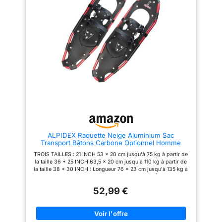
besoin d’aide adulte. 【Stabilité
disponibles en option par lot de
optimale en trail】Grâce à des
2 * avec système intégré anti-
crampons ultra-adhérents et
chocs * plage réglable de 66 à
une barre pivotante flexible, ces
135 cm * manche ergonomique
raquettes offrent une liberté de
ACCESSOIRES ✔ sac de
mouvement naturelle du pied
transport inclus * disponibles
latéralement, avec une traction
au choix avec ou sans bâtons
renforcée pour les montées
assortis pour les randonnées en
abruptes, sentiers glissants et
raquettes
freinages en descente.
【Bâtons de randonnée
évolutifs】Inclus, des bâtons
télescopiques ultra-légers en
aluminium ajustables de 51,5 cm
à 100 cm, équipés de pointes
tungstène, rondelles pour neige,
boucliers antidérapants,
rondelles boue et poignées
ALPIDEX Raquette Neige Aluminium Sac
ergonomiques, assurant confort
Transport Bâtons Carbone Optionnel Homme
et performance sans fatigue
Femme, Couleur:Black/Red 30
des poignets. 【Kit complet prêt
TROIS TAILLES : 21 INCH 53 x 20 cm jusqu'à 75 kg à partir de
à l’emploi】Ce coffret
la taille 36 * 25 INCH 63,5 x 20 cm jusqu'à 110 kg à partir de
comprend les raquettes 42 x 18
la taille 38 * 30 INCH : Longueur 76 x 23 cm jusqu'à 135 kg à
cm, les bâtons de randonnée
partir de la taille 38 CONCEPTION SOPHISTIQUÉE : structure
réglables et un sac de transport
intelligente qui ne nécessite pas de cale de montée * Cette
pratique pour un rangement
52,99 €
raquette convient pour tous types d'excursions en extérieur
facile ou un port à l’épaule,
grâce à ses axes souples et mobiles FAIBLE POIDS : pour plus
idéal pour enfants et jeunes
de plaisir lors des randonnées sur la neige : le poids de cette
jusqu’à 36 kg.
raquette est très faible grâce à son cadre en aluminium * pour
une charge jusqu'à 75 kg, la raquette ne pèse que 760 g BON