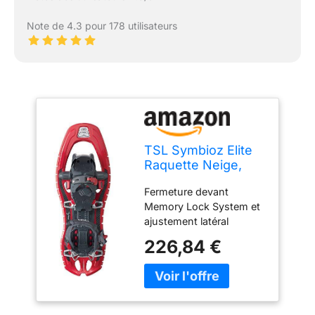
Note de 4.3 pour 178 utilisateurs
TSL Symbioz Elite
Raquette Neige,
Adulte Mixte,
Fermeture devant
Symbioz Elite,
Memory Lock System et
Rosso (Ruby)
ajustement latéral
compatible Scarpone
226,84 €
LATERAL adjust Système
de mémorisation du
nombre de Scarpone
Lock adjustment Forme
en sablier et renforts en