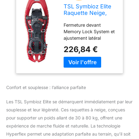
TSL Symbioz Elite
Raquette Neige,
Adulte Mixte,
Fermeture devant
Symbioz Elite,
Memory Lock System et
Rosso (Ruby)
ajustement latéral
compatible Scarpone
226,84 €
LATERAL adjust Système
de mémorisation du
nombre de Scarpone
Lock adjustment Forme
en sablier et renforts en
carbone
Confort et souplesse : l’alliance parfaite
Les TSL Symbioz Elite se démarquent immédiatement par leur
souplesse et leur légèreté. Ces raquettes à neige, conçues
pour supporter un poids allant de 30 à 80 kg, offrent une
expérience de marche fluide et naturelle. La technologie
Hyperflex permet une adaptation parfaite au terrain, qu’il soit