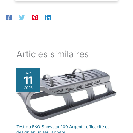
MAINTIEN : forme ergonomique * Système de fermeture pour
meilleur ajustement * sangle au talon réglable* Pointes sous le
talon pour un maintien supplémentaire * Utilisable sur le plat ou
sur terrains escarpés ou sur parcours légèrement gelés
FABRICATION ROBUSTE : grande surface d'entoilage
résistante à la déchirure et rivetée * le cadre rend la raquette
résistante aux chocs et stable * matériaux faciles d'entretien *
avec sac de transport pratique
Articles similaires
Avr
11
2025
Test du EKO Snowstar 100 Argent : efficacité et
design en un seul appareil