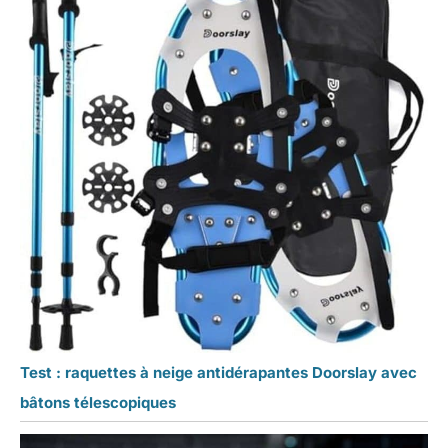
Test : raquettes à neige antidérapantes Doorslay avec
bâtons télescopiques