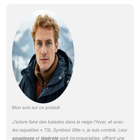
carbone
Mon avis sur ce produit
J’adore faire des balades dans la neige l’hiver, et avec
les raquettes « TSL Symbioz Elite », je suis comblé. Leur
souplesse
et
légèreté
sont incomparables, offrant une