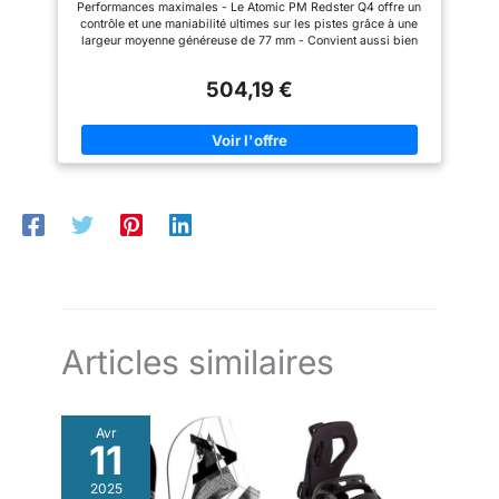
Performances maximales - Le Atomic PM Redster Q4 offre un
Fixation (Fixation M 10 GW préréglée) - Gris
contrôle et une maniabilité ultimes sur les pistes grâce à une
largeur moyenne généreuse de 77 mm - Convient aussi bien
aux débutants qu'aux conducteurs de taille moyenne Confort
de ski : avec le stabilisateur TI intégré et la construction des
504,19 €
joues latérales Dura Cap, nous garantissons une stabilité et un
fonctionnement inégalés à n'importe quelle vitesse et sur
n'importe quelle surface. Polyvalence pure : grâce au Multi
Radius Sidecut, les rayons d'inertie courts se déplacent aussi
facilement que longtemps tout au long de la journée – un ski
débutant et avancé qui s'adapte à tous les terrains et styles de
conduite Ski avec fixation : les fixations sont déjà incluses et
préréglées. Des réglages précis peuvent être effectués par le
partenaire de service local. ATOMIC En tant qu'entreprise
familiale, nous nous concentrons sur la durabilité et
l'innovation. Dans notre assortiment, vous trouverez tout pour
une expérience de ski parfaite. WeareSkiing
Articles similaires
Avr
11
2025