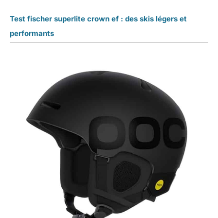
Test fischer superlite crown ef : des skis légers et
performants