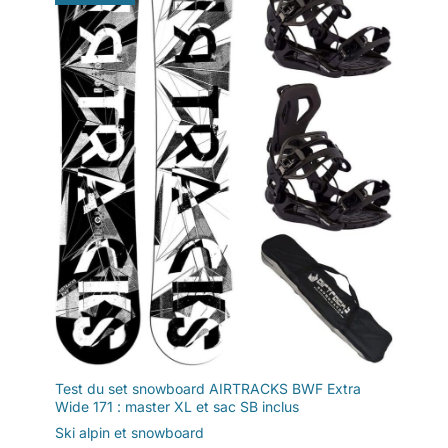
Test du set snowboard AIRTRACKS BWF Extra
Wide 171 : master XL et sac SB inclus
Ski alpin et snowboard