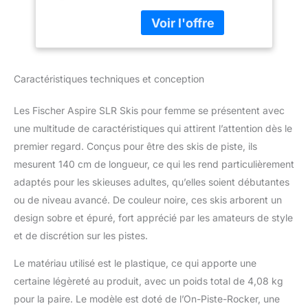
moyen compétence) |
2024 – Ski tout-
Taille : 114-71-100 |
terrain – Convient
Rayon : 13 m (pour une
pour les débutants
longueur de 155 cm) |
à avancés
Piste On/Off : 80 % on –
Caractéristiques techniques et conception
20 % Off | Longueur :
150 cm Technologie : Air
Power Construction |
Les Fischer Aspire SLR Skis pour femme se présentent avec
Fiber Tech | On-Piste
une multitude de caractéristiques qui attirent l’attention dès le
Rocker | Plaque SLR2 |
premier regard. Conçus pour être des skis de piste, ils
Bases extrudées |
mesurent 140 cm de longueur, ce qui les rend particulièrement
Diagonal Toe | FRP | AFS
Fixation : Fischer RS9
adaptés pour les skieuses adultes, qu’elles soient débutantes
SLR | Couleur : noir |
ou de niveau avancé. De couleur noire, ces skis arborent un
Gripwalk | DIN : Z 3–9
design sobre et épuré, fort apprécié par les amateurs de style
Parfaitement adapté à
et de discrétion sur les pistes.
vos besoins. Que vous
soyez un débutant
Le matériau utilisé est le plastique, ce qui apporte une
sportif ou un débutant, le
certaine légèreté au produit, avec un poids total de 4,08 kg
Fischer Aspire séduit
avec son noyau On-Piste
pour la paire. Le modèle est doté de l’On-Piste-Rocker, une