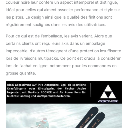
couleur noire leur confère un aspect intemporel et distingué,
idéal pour celles qui aiment associer performance et style sur
les pistes. Le design ainsi que la qualité des finitions sont
régulièrement soulignés dans les avis des utilisatrices.
Pour ce qui est de l’emballage, les avis varient. Alors que
certains clients ont reçu leurs skis dans un emballage
impeccable, d’autres témoignent d’une protection insuffisante
lors de livraisons multipacks. Ce point est crucial à considérer
lors de l’achat en ligne, notamment pour les commandes en
grosse quantité.