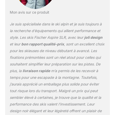
sportif ou un débutant, le
Fischer Aspire séduit
avec son noyau On-Piste
Mon avis sur ce produit
Rocker et Air Power pour
une manipulation facile
Je suis spécialisée dans le ski alpin et je suis toujours à
et un ski économe en
la recherche d’équipements qui allient performance et
énergie. Un excellent
style. Les skis Fischer Aspire SLR, avec leur
joli design
choix pour toutes les
et leur
bon rapport qualité-prix
, sont un excellent choix
conditions : la nouvelle
forme permet
pour les skieuses de niveau débutant à avancé. Les
d'économiser du poids
fixations prémontées sont un réel atout pour celles qui
tout en assurant un
souhaitent simplifier leur préparation sur les pistes. De
contrôle facile. Un ski
plus, la
livraison rapide
m’a permis de les recevoir à
précis et fiable pour les
longues journées sur la
temps pour une escapade à la montagne. Toutefois,
neige.
j’aurais apprécié un emballage plus solide pour éviter
tout risque lors du transport. Malgré un prix qui peut
sembler élevé à certaines, je trouve que la qualité et la
performance des skis valent l’investissement. Leur
design noir élégant et leur légèreté offrent un plaisir de