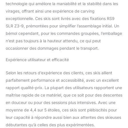
Rocker et Air Power pour
technologie qui améliore la maniabilité et la stabilité dans les
une manipulation facile
virages, offrant ainsi une expérience de carving
et un ski économe en
exceptionnelle. Ces skis sont livrés avec des fixations RS9
énergie. Un excellent
choix pour toutes les
SLR Z3-9, prémontées pour simplifier l’assemblage initial. Un
conditions : la nouvelle
bémol cependant, pour les commandes groupées, l’emballage
forme permet
n’est pas toujours à la hauteur attendu, ce qui peut
d'économiser du poids
occasionner des dommages pendant le transport.
tout en assurant un
contrôle facile. Un ski
Expérience utilisateur et efficacité
précis et fiable pour les
longues journées sur la
Selon les retours d’expérience des clients, ces skis allient
neige.
parfaitement performance et accessibilité, avec un excellent
rapport qualité-prix. La plupart des utilisateurs rapportent une
maîtrise rapide de ce matériel, que ce soit pour des descentes
en douceur ou pour des sessions plus intensives. Avec une
moyenne de 4,4 sur 5 étoiles, ces skis sont plébiscités pour
leur capacité à répondre aussi bien aux attentes des skieuses
débutantes qu’à celles des plus expérimentées.