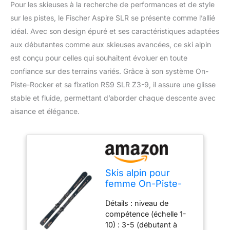
Pour les skieuses à la recherche de performances et de style
sur les pistes, le Fischer Aspire SLR se présente comme l’allié
idéal. Avec son design épuré et ses caractéristiques adaptées
aux débutantes comme aux skieuses avancées, ce ski alpin
est conçu pour celles qui souhaitent évoluer en toute
confiance sur des terrains variés. Grâce à son système On-
Piste-Rocker et sa fixation RS9 SLR Z3-9, il assure une glisse
stable et fluide, permettant d’aborder chaque descente avec
aisance et élégance.
Skis alpin pour
femme On-Piste-
Rocker – Fischer
Détails : niveau de
Aspire SLR – 150 cm
compétence (échelle 1-
– avec fixation RS9
10) : 3-5 (débutant à
SLR Z3–9 – Modèle