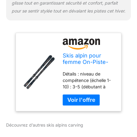
glisse tout en garantissant sécurité et confort, parfait
pour se sentir stylée tout en dévalant les pistes cet hiver.
Skis alpin pour
femme On-Piste-
Rocker – Fischer
Détails : niveau de
Aspire SLR – 150 cm
compétence (échelle 1-
– avec fixation RS9
10) : 3-5 (débutant à
SLR Z3–9 – Modèle
moyen compétence) |
2024 – Ski tout-
Taille : 114-71-100 |
terrain – Convient
Rayon : 13 m (pour une
pour les débutants
longueur de 155 cm) |
à avancés
Piste On/Off : 80 % on –
Découvrez d’autres skis alpins carving
20 % Off | Longueur :
150 cm Technologie : Air