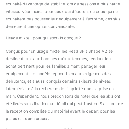
Conception légère: Les
souhaité davantage de stabilité lors de sessions à plus haute
matériaux LYT Tech
vitesse. Néanmoins, pour ceux qui débutent ou ceux qui ne
réduisent la fatigue et
souhaitent pas pousser leur équipement à l’extrême, ces skis
permettent de skier
demeurent une option convaincante.
plus longtemps.
Fixation incluse:
Usage mixte : pour qui sont-ils conçus ?
Veuillez noter que le ski
HEAD sélectionné ne
Conçus pour un usage mixte, les Head Skis Shape V2 se
peut être utilisé
qu'avec des fixations
destinent tant aux hommes qu’aux femmes, rendant leur
HEAD ou TYROLIA
achat pertinent pour les familles aimant partager leur
spécifiques, qui
équipement. Le modèle répond bien aux exigences des
doivent être montées,
débutants, et a aussi conquis certains skieurs de niveau
ajustées et vérifiées par
un revendeur de
intermédiaire à la recherche de simplicité dans la prise en
matériel de sport
main. Cependant, nous préconisons de noter que les skis ont
autorisé ou un
été livrés sans fixation, un détail qui peut frustrer. S’assurer de
technicien agréé; la
la réception complète du matériel avant le départ pour les
garantie est nulle si les
fixations ne sont pas
pistes est donc crucial.
correctement montées,