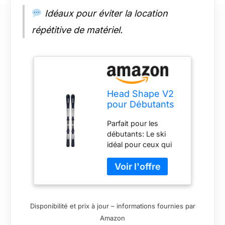
la garantie est nulle si
les fixations ne sont
Idéaux pour éviter la location
pas correctement
répétitive de matériel.
montées, ajustées et
entretenues
régulièrement.
Head Shape V2
pour Débutants
à Avancés - Ski
Parfait pour les
Homme &
débutants: Le ski
Femme - Virage
idéal pour ceux qui
Facile et
souhaitent améliorer
Contrôle
leurs compétences
Maximal -
sur pistes. Le Shape
Fixation Pré-
V2 aide les débutants
montée
à prendre confiance
Disponibilité et prix à jour – informations fournies par
sur les pistes.
Amazon
Technologie ERA 3.0: