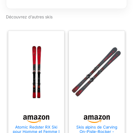
Facilite l'initiation du
virage grâce à la
spatule rockée et
Découvrez d’autres skis
offre une adhérence
optimale des carres.
Caractéristiques de
virage polyvalentes:
Idéal pour les virages
moyens et courts
grâce à une largeur
centrale de 70 mm.
Conception légère:
Les matériaux LYT
Tech réduisent la
fatigue et permettent
de skier plus
longtemps. Fixation
incluse: Veuillez noter
que le ski HEAD
sélectionné ne peut
être utilisé qu'avec
Atomic Redster RX Ski
Skis alpins de Carving
pour Homme et Femme I
On-Piste-Rocker -