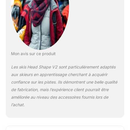
grâce à une largeur
centrale de 70 mm.
Conception légère:
Les matériaux LYT
Tech réduisent la
fatigue et permettent
de skier plus
longtemps. Fixation
incluse: Veuillez noter
Mon avis sur ce produit
que le ski HEAD
sélectionné ne peut
Les skis Head Shape V2 sont particulièrement adaptés
être utilisé qu'avec
aux skieurs en apprentissage cherchant à acquérir
des fixations HEAD
ou TYROLIA
confiance sur les pistes. Ils démontrent une belle qualité
spécifiques, qui
de fabrication, mais l’expérience client pourrait être
doivent être
améliorée au niveau des accessoires fournis lors de
montées, ajustées et
l’achat.
vérifiées par un
revendeur de matériel
de sport autorisé ou
un technicien agréé;