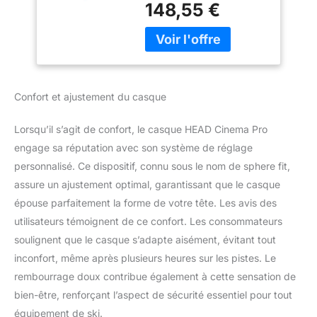
148,55 €
protection maximale Le
casque à visière Cinema
Pro de HEAD établit de
nouvelles normes en
matière de style et de
fonctionnalité dans les
Confort et ajustement du casque
sports d'hiver Le
système breveté Sphere
Lorsqu’il s’agit de confort, le casque HEAD Cinema Pro
Fit de HEAD garantit un
ajustement parfait Le
engage sa réputation avec son système de réglage
verre miroir bien ventilé
personnalisé. Ce dispositif, connu sous le nom de sphere fit,
et le système Easyclick
assure un ajustement optimal, garantissant que le casque
Lens Exchange
épouse parfaitement la forme de votre tête. Les avis des
permettent une
utilisateurs témoignent de ce confort. Les consommateurs
adaptation rapide à
toutes les conditions
soulignent que le casque s’adapte aisément, évitant tout
météorologiques Avec le
inconfort, même après plusieurs heures sur les pistes. Le
casque Cinema Pro,
rembourrage doux contribue également à cette sensation de
vous êtes toujours
bien-être, renforçant l’aspect de sécurité essentiel pour tout
parfaitement équipé pour
les pistes
équipement de ski.