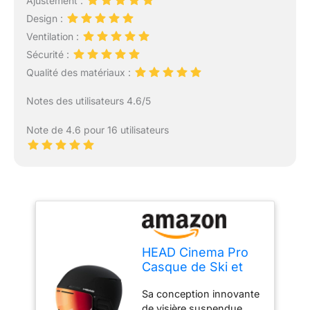
Ajustement :
Design :
Ventilation :
Sécurité :
Qualité des matériaux :
Notes des utilisateurs 4.6/5
Note de 4.6 pour 16 utilisateurs
HEAD Cinema Pro
Casque de Ski et
Snowboard
Sa conception innovante
Unisexe, Noir,
de visière suspendue