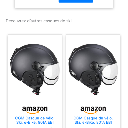
nouvelles normes en
matière de style et de
fonctionnalité dans les
Découvrez d’autres casques de ski
sports d'hiver Le
système breveté Sphere
Fit de HEAD garantit un
ajustement parfait Le
verre miroir bien ventilé
et le système Easyclick
Lens Exchange
permettent une
adaptation rapide à
toutes les conditions
météorologiques Avec le
casque Cinema Pro,
vous êtes toujours
parfaitement équipé pour
les pistes
CGM Casque de vélo,
CGM Casque de vélo,
Ski, e-Bike, 801A EBI
Ski, e-Bike, 801A EBI
Mono, Noir Mat, L (59
Mono, Noir Mat, M (57-