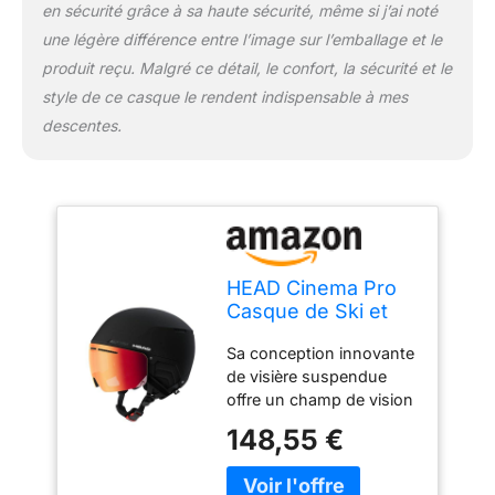
en sécurité grâce à sa haute sécurité, même si j’ai noté
une légère différence entre l’image sur l’emballage et le
produit reçu. Malgré ce détail, le confort, la sécurité et le
style de ce casque le rendent indispensable à mes
descentes.
HEAD Cinema Pro
Casque de Ski et
Snowboard
Sa conception innovante
Unisexe, Noir,
de visière suspendue
XL/XXL
offre un champ de vision
supérieur et une
148,55 €
protection maximale Le
casque à visière Cinema
Pro de HEAD établit de