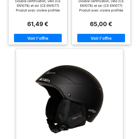
Double certification, vélo (CE
Double certification, vélo (CE
cm)
58 cm)
EN1078) et ski (CE EN1077)
EN1078) et ski (CE EN1077)
Produit avec visière profilée
Produit avec visière profilée
caractérisée par un joint
caractérisée par un joint
périphérique en caoutchouc fixé
périphérique en caoutchouc fixé
61,49 €
65,00 €
aux supports latéraux avec des
aux supports latéraux avec des
rivets apparents. Ils sont
rivets apparents. Ils sont
disponibles comme
disponibles comme
accessoires de visières dans
accessoires de visières dans
différentes catégories de
différentes catégories de
protection et couleurs, y
protection et couleurs, y
compris la photochromique
compris la photochromique
L'intérieur, les joues, le protège-
L'intérieur, les joues, le protège-
nuque et la mentonnière sont
nuque et la mentonnière sont
entièrement amovibles et
entièrement amovibles et
lavables . Les équipements
lavables . Les équipements
comprennent le système de
comprennent le système de
ventilation Air Stream, le
ventilation Air Stream, le
passant à lunettes arrière, la
passant à lunettes arrière, la
boucle micrométrique, l'anneau
boucle micrométrique, l'anneau
antivol et le serre-ceinture
antivol et le serre-ceinture
élastique
élastique