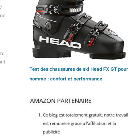
é
nne
us
ant
Test des chaussures de ski Head FX GT pour
homme : confort et performance