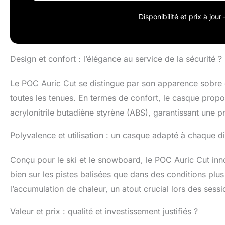
AMOVIBLE_ Garde
au clip de fix
Disponibilité et prix à jou
snowboard et d
et une structur
Design et confort : l’élégance au service de la sécurité ?
Le POC Auric Cut se distingue par son apparence sobre e
toutes les tenues. En termes de confort, le casque propo
acrylonitrile butadiène styrène (ABS), garantissant une p
Polyvalence et utilisation : un casque adapté à chaque di
Conçu pour le ski et le snowboard, le POC Auric Cut inno
bien sur les pistes balisées que dans des conditions plus
l’accumulation de chaleur, un atout crucial lors des sessi
Valeur et prix : qualité et investissement justifiés ?