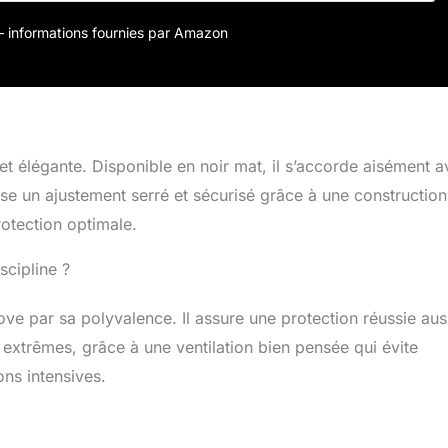
z vos lunettes de ski bien attachées à votre casque grce
ation amovible PROTECTION MULTI-IMPACT_ Ce casque de
r – informations fournies par Amazon
e ski comprend une doublure en EPP multi-impact avancée
e en ABS robuste pour une protection exceptionnelle
t élégante. Disponible en noir mat, il s’accorde aisément a
se un ajustement serré et sécurisé grâce à une construction
rotection optimale.
scipline ?
ve par sa polyvalence. Il assure une protection réussie aus
 extrêmes, grâce à une ventilation bien pensée qui évite
ons intensives.