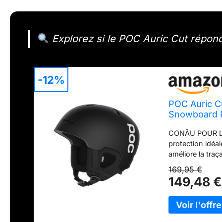
Explorez si le POC Auric Cut répond 
-12%
POC Auric C
Snowboard Bi
Protection P
CONÃU POUR Lâ€
protection idéal
améliore la traç
POC sont dotés
169,95 €
ajustement sûr 
149,48 €
réglées pour vou
visage VENTILA
réglable de vot
de la températu