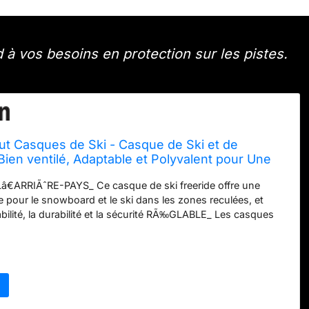
à vos besoins en protection sur les pistes.
ut Casques de Ski - Casque de Ski et de
en ventilé, Adaptable et Polyvalent pour Une
arfaite sur et Hors des Pistes
ARRIÃˆRE-PAYS_ Ce casque de ski freeride offre une
e pour le snowboard et le ski dans les zones reculées, et
abilité, la durabilité et la sécurité RÃ‰GLABLE_ Les casques
 dâ€un système de réglage à 360° intégral assurant un
et confortable. Toutes leurs sangles peuvent également être
s offrir plus de sécurité, quelle que soit la forme de votre
TION OPTIMISÃ‰E_ Le système de ventilation entièrement
re casque de snowboard ou de ski offre un contrôle optimal
re, dans toutes les conditions météorologiques CLIP