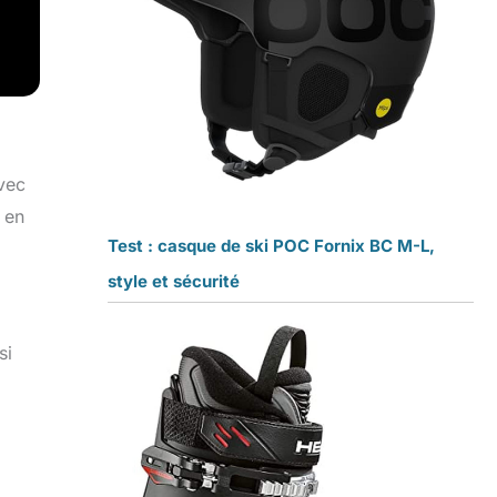
vec
 en
Test : casque de ski POC Fornix BC M-L,
style et sécurité
si