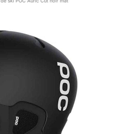
 de ski POC Auric Cut noir mat