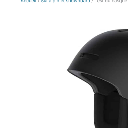
Accueil
Ski alpin et snowboard
Test du casque