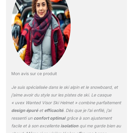
individuelle de la tête
grâce au système uvex
IAS réglable La sangle
FAS peut être facilement
et infiniment ajustée
exactement à la forme de
votre tête Système de
ventilation
ferméverrouillable pour la
régulation de la
températuree contrôle du
climat
Mon avis sur ce produit
Je suis spécialisée dans le ski alpin et le snowboard, et
j’aime avoir du style sur les pistes de ski. Le casque
« uvex Wanted Visor Ski Helmet » combine parfaitement
design épuré
et
efficacité
. Dès que je l’ai enfilé, j’ai
ressenti un
confort optimal
grâce à son ajustement
facile et à son excellente
isolation
qui me garde bien au