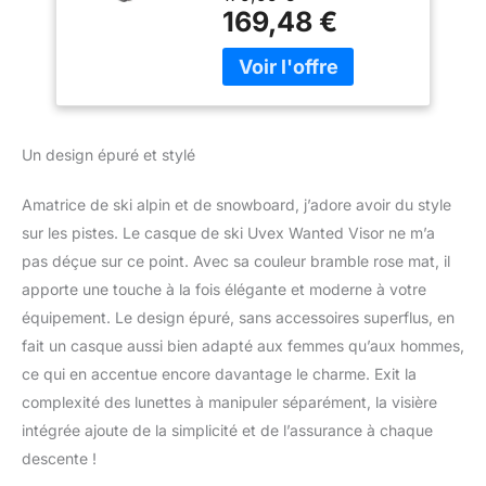
coque extérieure robuste
- Antique Rose Matt
169,48 €
et à la coque intérieure
- 54-58 cm
en EPS Réduction
moyenne/normale du
rayonnement solaire
grâce à un filtre de
catégorie 2 avec une
Un design épuré et stylé
transmission lumineuse
de 19-43 % Adaptation
Amatrice de ski alpin et de snowboard, j’adore avoir du style
exacte à la circonférence
sur les pistes. Le casque de ski Uvex Wanted Visor ne m’a
individuelle de la tête
grâce au système uvex
pas déçue sur ce point. Avec sa couleur bramble rose mat, il
IAS réglable La sangle
apporte une touche à la fois élégante et moderne à votre
FAS peut être facilement
équipement. Le design épuré, sans accessoires superflus, en
et infiniment ajustée
fait un casque aussi bien adapté aux femmes qu’aux hommes,
exactement à la forme de
votre tête Système de
ce qui en accentue encore davantage le charme. Exit la
ventilation
complexité des lunettes à manipuler séparément, la visière
ferméverrouillable pour la
intégrée ajoute de la simplicité et de l’assurance à chaque
régulation de la
descente !
températuree contrôle du
climat