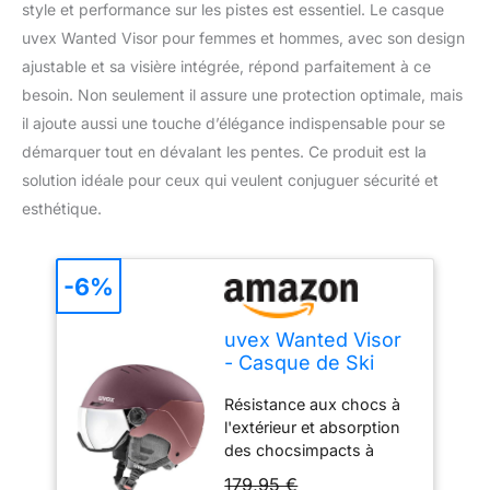
style et performance sur les pistes est essentiel. Le casque
uvex Wanted Visor pour femmes et hommes, avec son design
ajustable et sa visière intégrée, répond parfaitement à ce
besoin. Non seulement il assure une protection optimale, mais
il ajoute aussi une touche d’élégance indispensable pour se
démarquer tout en dévalant les pentes. Ce produit est la
solution idéale pour ceux qui veulent conjuguer sécurité et
esthétique.
-6%
uvex Wanted Visor
- Casque de Ski
pour Hommes et
Résistance aux chocs à
Femmes - avec
l'extérieur et absorption
Visière - Réglage
des chocsimpacts à
de la Taille
l'intérieur grâce à la
Individuel - Bramble
179,95 €