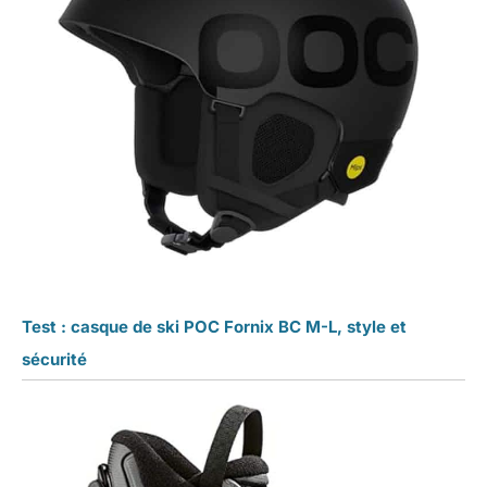
Test : casque de ski POC Fornix BC M-L, style et
sécurité