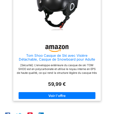
élastique
résistante aux chocs et
extrêmement légère Sûr et
fiable - Chaque casque de ski
et de snowboard est fabriqué
selon la norme de sécurité
européenne CE : EN 1077 :
2007_2016/425 - Tout pour votre
sécurité BLACK CREVICE En tant
qu'entreprise autrichienne, nous
savons ce qui est important
dans les équipements d'hiver et
d'extérieur Puncto. Nos produits
allient une protection optimale et
un confort optimal
Tom Shoo Casque de Ski avec Visière
Détachable, Casque de Snowboard pour Adulte
Femme Homme Certifié Professionnel Casque de
[Sécurité]: L'enveloppe extérieure du casque de ski TOM
Neige avec Amovible intégré Visiere
SHOO est en polycarbonate et utilise le noyau interne en EPS
de haute qualité, ce qui rend la structure légère du casque très
résistante aux chocs et certifiée CE EN 1077-B. Fabrication
standard. [Ventilation légère et légère]: conçu avec 14
59,99 €
aérations, température du casque réglable, composite léger,
plus approprié pour le ski. La taille M est seulement 0,90 lb et
la taille L est seulement 1. 01 lb. [Confort]: Doublure respirante,
antibactérienne et amovible en tissu à mailles et en laine;
Mentonnière réglable en forme de Y pour un soutien optimal,
menton avec rembourrage; coussinets d'oreille amovibles.
Vous apporter une expérience de ski chaleureuse et
confortable. [Réglable]: Après avoir placé le casque dans la