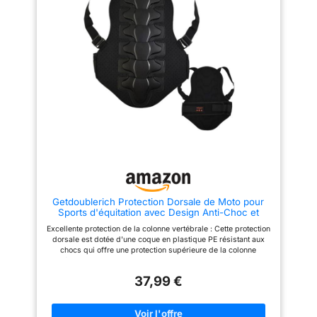
cette ceinture dorsale.
restera toujours en parfait état.
[AJUSTEMENT RÉGLABLE] :
Ne craignez pas l'usure
équipée de boutons en
prématurée. Idéal pour les
plastique et d'une ceinture en
motards exigeants. 🏍
nylon hautement élastique, la
【Ajustement et absorption des
dorsale moto réglable permet
chocs】La conception de la
un ajustement personnalisé à
protection dorsale amovible
vos besoins, idéale comme
pour moto s'adapte à la
dorsale moto homme.
morphologie du corps et répartit
[SÉCURITÉ DOUBLE COUCHE] :
efficacement la force d'impact,
la ceinture de sécurité double
tout en assurant la stabilité dans
couche offre un soutien et une
différentes positions. Que ce
stabilité supplémentaires, ce
soit pour la conduite
qui la rend idéale pour la moto,
quotidienne ou pour des sports
le skateboard, le ski, et même
intenses, vous pouvez porter la
pour le pare pierre moto cross
dorsale moto sans craindre
en tout-terrain. [RAPPEL DES
qu'elle ne glisse. 🏍
TAILLES] Veuillez vous référer à
【Performances de séCurité
votre propre morphologie pour
exceptionnelles】Protégez
Getdoublerich Protection Dorsale de Moto pour
un ajustement précis de votre
votre dos des blessures et
Sports d'équitation avec Design Anti-Choc et
dorsale moto homme plutôt que
assurez votre sécurité de
Protection de la Taille réglable, Protection Dorsale
de suivre uniquement le tableau
conduite. En dorsale moto
Excellente protection de la colonne vertébrale : Cette protection
pour Moto/Ski/Snowboard pour Adulte
des tailles fourni.
protection cas d'impact violent,
dorsale est dotée d'une coque en plastique PE résistant aux
le matériau durcit et dissipe la
chocs qui offre une protection supérieure de la colonne
majeure partie de l'énergie.
vertébrale et de la taille, garantissant ainsi votre sécurité lors
Offre une excellente résistance
d'activités à fort impact. Elle est idéale pour la moto, le
aux chocs pour garantir votre
37,99 €
skateboard, le ski et d'autres sports. Confortable et respirant :
sécurité de conduite. La dorsale
La coque en PE en forme de losange est perforée et dotée d'un
moto résiste à des forces
support en mousse haute densité absorbant les chocs. Ce
d'impact élevées et offre une
matériau absorbe les chocs et offre un ajustement sûr et