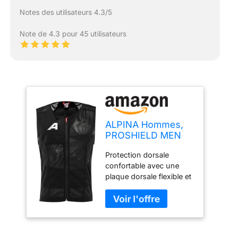
Notes des utilisateurs 4.3/5
Note de 4.3 pour 45 utilisateurs
ALPINA Hommes,
PROSHIELD MEN
VEST Protecteur,
Protection dorsale
black, L
confortable avec une
plaque dorsale flexible et
une veste en mesh
respirante Protection
complémentaire grâce à
la couverture des os