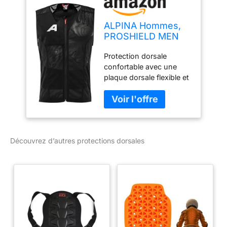
ALPINA Hommes,
PROSHIELD MEN
VEST Protecteur,
Protection dorsale
black, L
confortable avec une
plaque dorsale flexible et
une veste en mesh
respirante Protection
complémentaire grâce à
la couverture des os
iliaques et la sécurité
Découvrez d’autres protections dorsales
antichoc latérale Parfait
ajustement et tenue
optimale grâce au
harnais abdominal