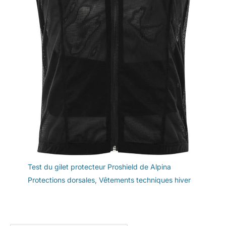
Test du gilet protecteur Proshield de Alpina
Protections dorsales
,
Vêtements techniques hiver