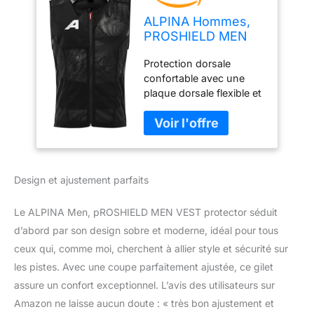
ALPINA Hommes,
PROSHIELD MEN
VEST Protecteur,
Protection dorsale
black, L
confortable avec une
plaque dorsale flexible et
une veste en mesh
respirante Protection
complémentaire grâce à
la couverture des os
iliaques et la sécurité
Design et ajustement parfaits
antichoc latérale Parfait
ajustement et tenue
optimale grâce au
Le ALPINA Men, pROSHIELD MEN VEST protector séduit
harnais abdominal
d’abord par son design sobre et moderne, idéal pour tous
ceux qui, comme moi, cherchent à allier style et sécurité sur
les pistes. Avec une coupe parfaitement ajustée, ce gilet
assure un confort exceptionnel. L’avis des utilisateurs sur
Amazon ne laisse aucun doute : « très bon ajustement et