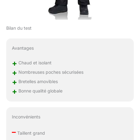
de chevilles résistantes
à l'abrasion qui
réduisent les pertes par
frottement et vous
Bilan du test
permettent de profiter
de la neige sans vous
soucier que le pantalon
Avantages
se casse ou se déchire
+
Chaud et isolant
+
Nombreuses poches sécurisées
+
Bretelles amovibles
+
Bonne qualité globale
Inconvénients
–
Taillent grand