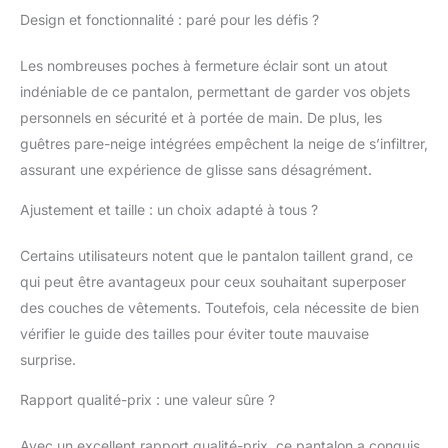
des hanches peut
Design et fonctionnalité : paré pour les défis ?
fournir une chaleur
supplémentaire et
Les nombreuses poches à fermeture éclair sont un atout
confortable par temps
indéniable de ce pantalon, permettant de garder vos objets
froid, tandis que les
ouvertures d'aération à
personnels en sécurité et à portée de main. De plus, les
fermeture éclair sur la
guêtres pare-neige intégrées empêchent la neige de s’infiltrer,
cuisse peuvent vous
assurant une expérience de glisse sans désagrément.
aider à dissiper la
chaleur et la
Ajustement et taille : un choix adapté à tous ?
transpiration Design
pratique : bretelles
Certains utilisateurs notent que le pantalon taillent grand, ce
amovibles, taille
qui peut être avantageux pour ceux souhaitant superposer
réglable avec fermeture
Velcro et élastique, 5
des couches de vêtements. Toutefois, cela nécessite de bien
poches spacieuses
vérifier le guide des tailles pour éviter toute mauvaise
avec fermetures éclair
surprise.
étanches, ouvertures
d'aération avec
Rapport qualité-prix : une valeur sûre ?
fermeture éclair sur la
cuisse, fermeture éclair
Avec un excellent rapport qualité-prix, ce pantalon a conquis