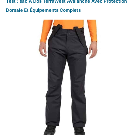
Test : sac À Dos TerraWest Avalanche Avec Protection
Dorsale Et Équipements Complets