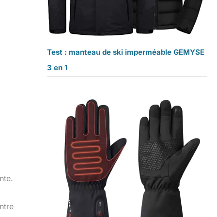
Test : manteau de ski imperméable GEMYSE
3 en 1
nte.
ntre