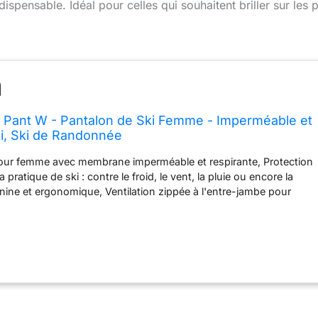
ispensable. Idéal pour celles qui souhaitent briller sur les p
o II Pant W - Pantalon de Ski Femme - Imperméable et
ki, Ski de Randonnée
pour femme avec membrane imperméable et respirante, Protection
 pratique de ski : contre le froid, le vent, la pluie ou encore la
ine et ergonomique, Ventilation zippée à l'entre-jambe pour
hermique, Ceinture montante et protectrice au dos Taille ajustable
s avec passants de ceinture, Guêtres pare-neige et bas de
rts contre les coups de carres Praticité : Poches mains zippées
brane Dryedge imperméable, Coutures thermosoudées pour une
te Contenu : 1x Pantalon de ski pour femme Millet Nallo II Pant,
lle : L/XL, Imperméabilité : 10 000 mm, Couleur : Black (noir)