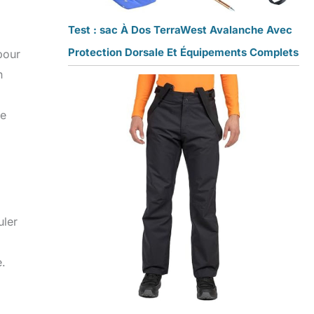
Test : sac À Dos TerraWest Avalanche Avec
Protection Dorsale Et Équipements Complets
pour
n
de
uler
e.