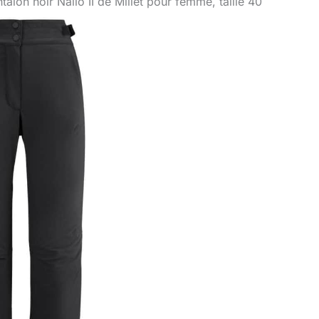
talon noir Nallo II de Millet pour femme, taille 40