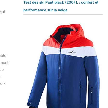
Test des ski Pant black (200) L : confort et
performance sur la neige
qui
mble
ement
nce
n
hoix