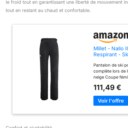
le froid tout en garantissant une liberté de mouvement ind
tout en restant au chaud et confortable.
Millet - Nall
Respirant - S
Pantalon de ski 
complète lors de la
neige Coupe fémin
réguler l'apport t
111,49 €
par pattes velcro
jambes avec renfo
sous rabat, Mem
protection complè
Poids : 600 g, Tai
Confort et ajustabilité