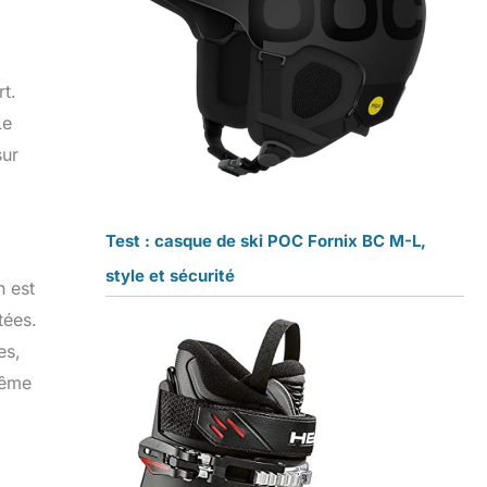
t.
Le
sur
Test : casque de ski POC Fornix BC M-L,
style et sécurité
n est
tées.
es,
même