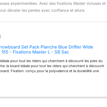
uses expérimentées. Avec des fixations Master incluses et
pour dévaler les pentes avec confiance et allure.
owboard Set Pack Planche Blue Drifter Wide
 155 - Fixations Master L - SB Sac
idéale pour tout les riders qui cherchent à découvrir les joies du
e: la board idéale pour tout les riders qui cherchent à découvrir
oard. Fixation: conçu pour la polyvalence et la durabilité une
our tout niveau de cavalier. Taille M pour Boots (38-42) / Taille L
) / Taille XL pour Boots (44-47) Sac: Longueur de la housse