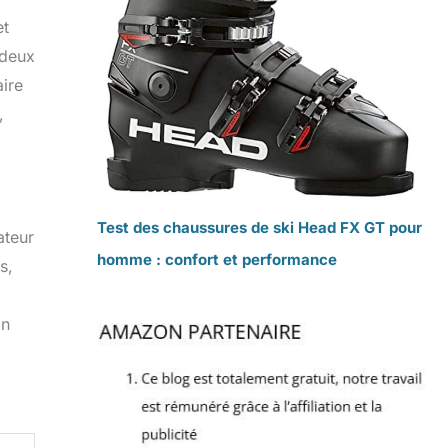
et
 deux
ire
,
Test des chaussures de ski Head FX GT pour
ateur
homme : confort et performance
s,
En