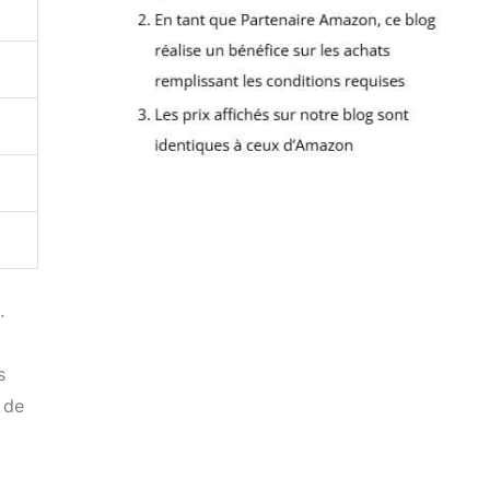
.
s
 de