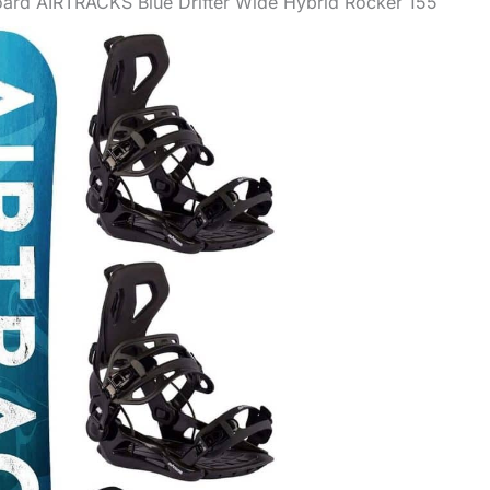
ard AIRTRACKS Blue Drifter Wide Hybrid Rocker 155