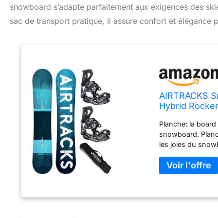
snowboard s’adapte parfaitement aux exigences des skie
sac de transport pratique, il assure confort et élégance 
AIRTRACKS Sn
Hybrid Rocker
Planche: la board 
snowboard. Planch
les joies du snowb
meilleure valeur p
pour Boots (41-45
175cm