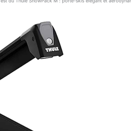
Test du Thule SnowPack M : porte-skis élégant et aérodyn