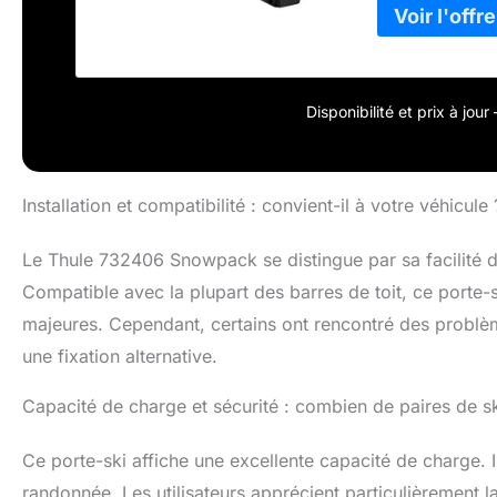
fermer grce à u
les rainures en
Espace augmenté
des pieds pour 
Disponibilité et prix à jou
Installation et compatibilité : convient-il à votre véhicule 
Le Thule 732406 Snowpack se distingue par sa facilité d’
Compatible avec la plupart des barres de toit, ce porte-s
majeures. Cependant, certains ont rencontré des problèm
une fixation alternative.
Capacité de charge et sécurité : combien de paires de sk
Ce porte-ski affiche une excellente capacité de charge. I
randonnée. Les utilisateurs apprécient particulièrement l