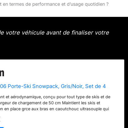
t en termes de performance et d’usage quotidien ?
 votre véhicule avant de finaliser votre
6 Porte-Ski Snowpack, Gris/Noir, Set de 4
ant et aérodynamique, conçu pour tout type de skis et de
geur de chargement de 50 cm Maintient les skis et
 en place grce aux bras en caoutchouc ultrasouple qui
s rayer les surfaces Transporte des skis et snowboards
€
e sécurité et réduit la hauteur du porte-ski lorsqu'il n'est
 au système à ressort vertical intégré Facile à ouvrir et à