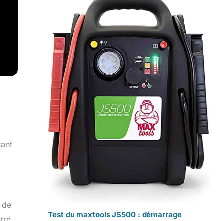
.
tant
u de
Test du maxtools JS500 : démarrage
tré