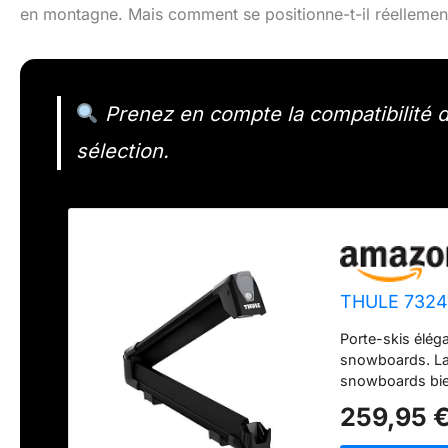
en montagne. Mais comment se positionne-t-il réellemen
Prenez en compte la compatibilité de
sélection.
THULE 73240
Porte-skis élég
snowboards. Lar
snowboards bien
s'agrippent san
259,95 
modernes en tout
pas utilisé grce