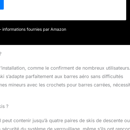
n bouton poussoir de Grande taille. Se loge directement dans
 T des barres de toit grce au système de montage sans outil
 par rapport au toit pour skis avec fixations hautes grce à
extension permettant de rehausser la barre
r – informations fournies par Amazon
?
installation, comme le confirment de nombreux utilisateurs
ki s’adapte parfaitement aux barres aéro sans difficultés
es mineurs avec les crochets pour barres carrées, nécessi
is ?
l peut contenir jusqu’à quatre paires de skis de descente o
a sécurité du système de verrouillage, même s’ils ont rencon