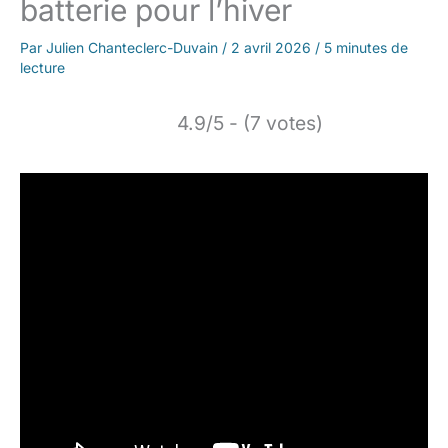
batterie pour l’hiver
Par
Julien Chanteclerc-Duvain
/
2 avril 2026
/
5 minutes de
lecture
4.9/5 - (7 votes)