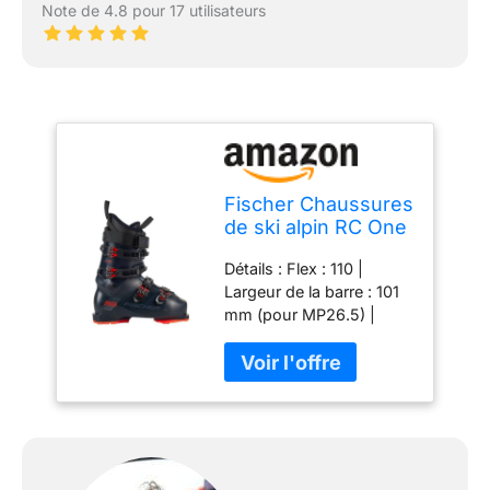
Note de 4.8 pour 17 utilisateurs
Fischer Chaussures
de ski alpin RC One
11.0 - Flex 110 -
Détails : Flex : 110 |
Modèle 2024 - On
Largeur de la barre : 101
Piste Allmountain -
mm (pour MP26.5) |
Pour les
Poids : 1850 g (pour
conducteurs
MP26.5) | Public cible :
confirmés à bons
avancé à bon
conducteur | Terrain : sur
piste, tout-terrain | Taille :
MP27.5 EU 42 2/3
Caractéristiques : boîte à