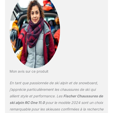
orteils haute pour
beaucoup d'espace |
Somatec | Châssis
Power | Entrée flottante |
Velcro 35 mm Chausson
intérieur et boucles :
Active Fit Zones Liner –
RC One | Languette 100
% sans couture |
Thermoshape | 4
boucles RC ONE
microréglables | Power
Lock La chaussure de ski
RC ONE 110 de Fischer
Mon avis sur ce produit
se caractérise par son
confort et son aspect
En tant que passionnée de ski alpin et de snowboard,
sportif. Grâce à son
j’apprécie particulièrement les chaussures de ski qui
poids léger, à son
allient style et performance. Les
Fischer Chaussures de
enfilage facile et à sa
ski alpin RC One 11.0
pour le modèle 2024 sont un choix
forme anatomique, la
chaussure de ski offre le
remarquable pour les skieuses confirmées à la recherche