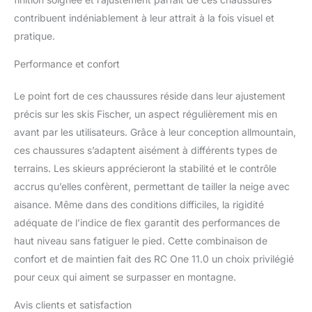
microréglables | Power
contribuent indéniablement à leur attrait à la fois visuel et
Lock La chaussure de ski
pratique.
RC ONE 110 de Fischer
se caractérise par son
Performance et confort
confort et son aspect
sportif. Grâce à son
Le point fort de ces chaussures réside dans leur ajustement
poids léger, à son
précis sur les skis Fischer, un aspect régulièrement mis en
enfilage facile et à sa
forme anatomique, la
avant par les utilisateurs. Grâce à leur conception allmountain,
chaussure de ski offre le
ces chaussures s’adaptent aisément à différents types de
meilleur confort. La
terrains. Les skieurs apprécieront la stabilité et le contrôle
caractéristique de la RC
accrus qu’elles confèrent, permettant de tailler la neige avec
ONE 110 est la sportivité
et le confort. Son poids
aisance. Même dans des conditions difficiles, la rigidité
léger, sa forme
adéquate de l’indice de flex garantit des performances de
anatomique au niveau
haut niveau sans fatiguer le pied. Cette combinaison de
des orteils et la facilité
confort et de maintien fait des RC One 11.0 un choix privilégié
d'enfilage grâce à
pour ceux qui aiment se surpasser en montagne.
l'entrée flottante
convainquent par cette
Avis clients et satisfaction
chaussure.