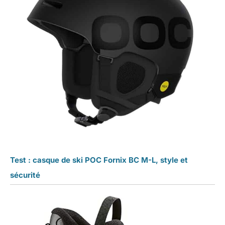
Test : casque de ski POC Fornix BC M-L, style et
sécurité