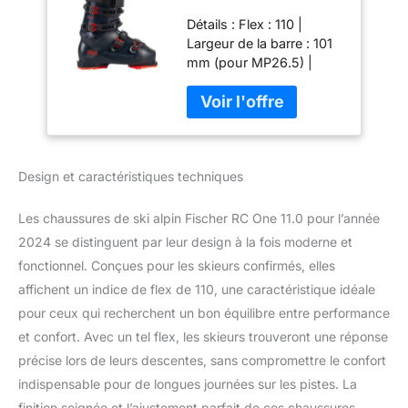
11.0 - Flex 110 -
Détails : Flex : 110 |
Modèle 2024 - On
Largeur de la barre : 101
Piste Allmountain -
mm (pour MP26.5) |
Pour les
Poids : 1850 g (pour
conducteurs
MP26.5) | Public cible :
confirmés à bons
avancé à bon
conducteur | Terrain : sur
piste, tout-terrain | Taille :
Design et caractéristiques techniques
MP27.5 EU 42 2/3
Caractéristiques : boîte à
orteils haute pour
Les chaussures de ski alpin Fischer RC One 11.0 pour l’année
beaucoup d'espace |
2024 se distinguent par leur design à la fois moderne et
Somatec | Châssis
fonctionnel. Conçues pour les skieurs confirmés, elles
Power | Entrée flottante |
affichent un indice de flex de 110, une caractéristique idéale
Velcro 35 mm Chausson
intérieur et boucles :
pour ceux qui recherchent un bon équilibre entre performance
Active Fit Zones Liner –
et confort. Avec un tel flex, les skieurs trouveront une réponse
RC One | Languette 100
précise lors de leurs descentes, sans compromettre le confort
% sans couture |
indispensable pour de longues journées sur les pistes. La
Thermoshape | 4
boucles RC ONE
finition soignée et l’ajustement parfait de ces chaussures