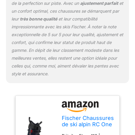
meilleur confort. La
de la perfection sur piste. Avec un
ajustement parfait
et
caractéristique de la RC
un confort optimal, ces chaussures se démarquent par
ONE 110 est la sportivité
leur
très bonne qualité
et leur compatibilité
et le confort. Son poids
léger, sa forme
impressionnante avec les skis Fischer. À noter la note
anatomique au niveau
exceptionnelle de 5 sur 5 pour leur qualité, ajustement et
des orteils et la facilité
confort, qui confirme leur statut de produit haut de
d'enfilage grâce à
gamme. En dépit de leur classement modeste dans les
l'entrée flottante
convainquent par cette
meilleures ventes, elles restent une option idéale pour
chaussure.
celles qui, comme moi, aiment dévaler les pentes avec
style et assurance.
Fischer Chaussures
de ski alpin RC One
11.0 - Flex 110 -