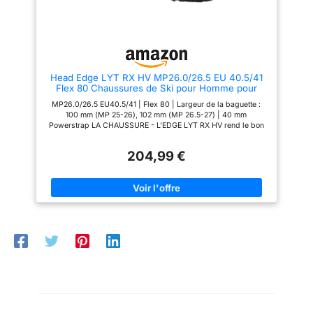
Head Edge LYT RX HV MP26.0/26.5 EU 40.5/41
Flex 80 Chaussures de Ski pour Homme pour
débutants et confirmés
MP26.0/26.5 EU40.5/41 | Flex 80 | Largeur de la baguette :
100 mm (MP 25-26), 102 mm (MP 26.5-27) | 40 mm
Powerstrap LA CHAUSSURE - L'EDGE LYT RX HV rend le bon
ski facile ! Spécialement conçue pour les skieurs débutants et
avancés, la chaussure de ski offre un haut niveau de contrôle
204,99 €
pour progresser rapidement. Confort - Grâce à son poids
léger, à son enfilage facile et à la technologie révolutionnaire
Edge LYT, cette chaussure offre un contrôle maximal, une
réactivité et un rebond avec un minimum d'effort. Grâce à
l'entrée légère, à la doublure en polaire et à la forme
anatomique qui s'adapte parfaitement au mollet et empêche les
points de pression, les pieds restent au chaud et confortables
même par temps froid - un chef-d'œuvre confortable avec une
construction éprouvée qui permet d'économiser de l'énergie.
FLEX - La valeur Flex de 80 est très tolérante, tandis que la
technologie Duo-Flex intégrée augmente la réactivité. La
langue et la coque ont également été mises en contact direct
les unes avec les autres pour assurer une meilleure
transmission de la force. Caractéristiques : Smart Frame | Hi-
top tech | Duo flex | Easy entry shell design | Stiffer/softer flex