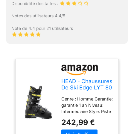
Disponibilité des tailles :
Notes des utilisateurs 4.4/5
Note de 4.4 pour 21 utilisateurs
HEAD - Chaussures
De Ski Edge LYT 80
Hv Noir Homme -
Genre : Homme Garantie:
Homme - Taille 45.5
garantie 1 an Niveau:
- Noir
Intermédiaire Style: Piste
Collection: 2025
242,99 €