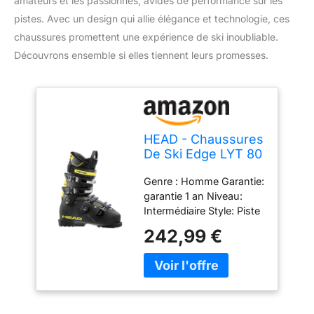
amateurs et les passionnés, avides de performance sur les
pistes. Avec un design qui allie élégance et technologie, ces
chaussures promettent une expérience de ski inoubliable.
Découvrons ensemble si elles tiennent leurs promesses.
HEAD - Chaussures
De Ski Edge LYT 80
Hv Noir Homme -
Genre : Homme Garantie:
Homme - Taille 45.5
garantie 1 an Niveau:
- Noir
Intermédiaire Style: Piste
Collection: 2025
242,99 €