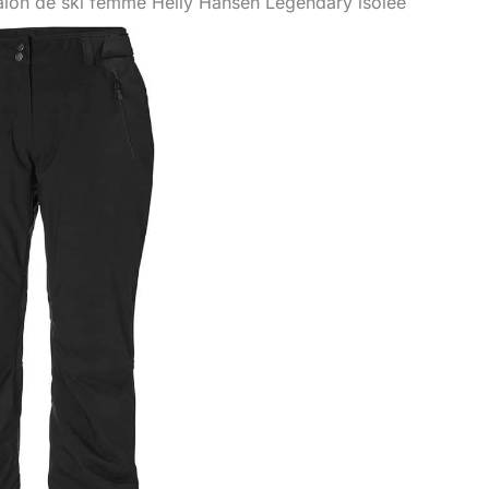
talon de ski femme Helly Hansen Legendary isolée