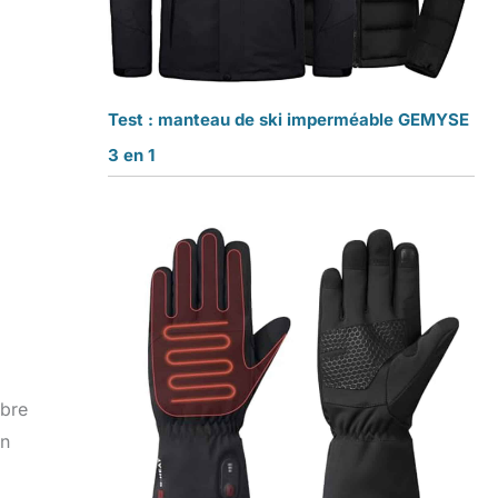
Test : manteau de ski imperméable GEMYSE
3 en 1
mbre
on