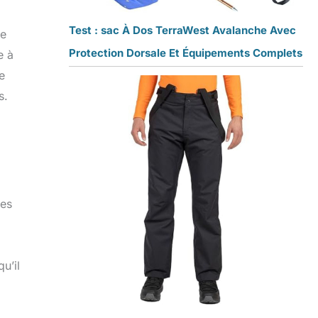
Test : sac À Dos TerraWest Avalanche Avec
Ce
Protection Dorsale Et Équipements Complets
e à
e
s.
ées
u’il