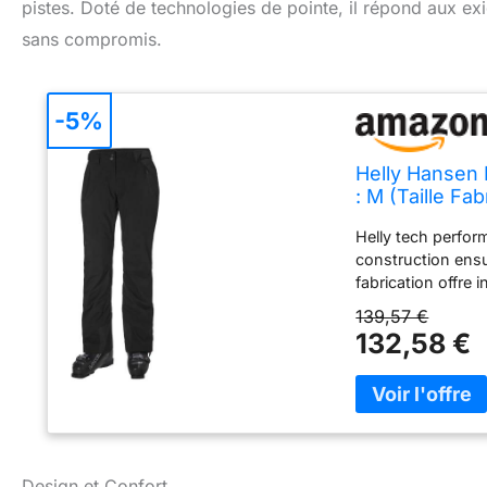
pistes. Doté de technologies de pointe, il répond aux ex
sans compromis.
-5%
Helly Hansen 
: M (Taille Fab
Helly tech perfor
construction ensu
fabrication offre
entière pant Full
139,57 €
132,58 €
Design et Confort