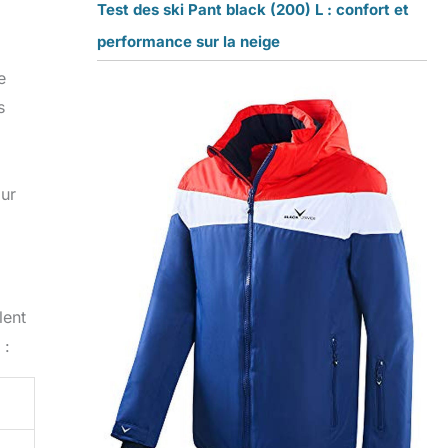
Test des ski Pant black (200) L : confort et
performance sur la neige
e
s
our
lent
 :