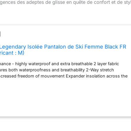
igences des adeptes de glisse en quête de confort et de sty
Legendary Isolée Pantalon de Ski Femme Black FR
ricant : M)
mance - highly waterproof and extra breathable 2 layer fabric
res both waterproofness and breathability 2-Way stretch
 increased freedom of mouvement Expander insolation across the
y seam SL for complète water tightness