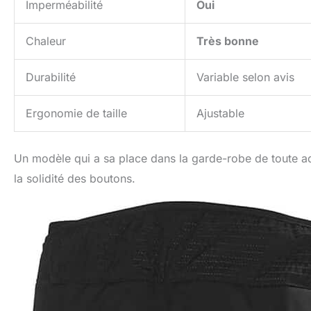
Imperméabilité
Oui
Chaleur
Très bonne
Durabilité
Variable selon avis
Ergonomie de taille
Ajustable
Un modèle qui a sa place dans la garde-robe de toute ade
la solidité des boutons.