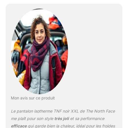
fermeture Velcro de la
marque Poches zippées
pour les mains
Languettes réglables à la
taille ; passants de
ceinture Saisons :
automne/hiver
Mon avis sur ce produit
Le pantalon isotherme TNF noir XXL de The North Face
me plaît pour son style
très joli
et sa performance
efficace
qui garde bien la chaleur, idéal pour les froides