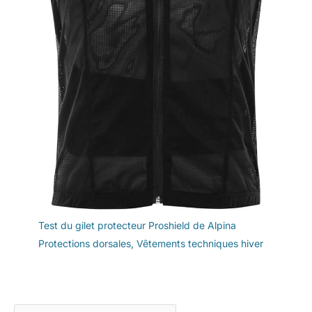
Test du gilet protecteur Proshield de Alpina
Protections dorsales
,
Vêtements techniques hiver