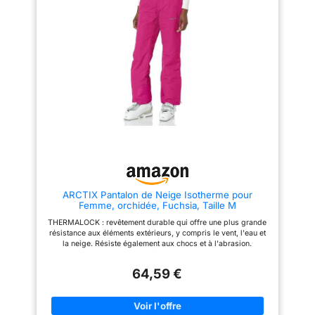
garder à l'aise toute la journée
ajustables à la taille et double
sur les pistes. DÉTAILS : Taille
fermeture sur le devant,
ajustable par patte élastique
braguette zippée, passants de
avec bande auto-agrippante,
ceinture, poches avant zippées
braguette avant avec double
pour réchauffer les mains, point
fermeture à pression à la taille,
d’attache pour équipement à
passants de ceinture, deux
l’avant avec anneau en D et
poches avant zippées pour les
guêtres avec crochet pour
mains, protections anti-
bottes
éraflures robustes à l'ourlet
arrière, guêtres pare-neige
intérieures à l'ouverture des
jambes avec crochets pour
bottes, ventilations latérales
zippées et à soufflet, et soufflet
et ventilation intérieurs zippés
et doublés de maille à
l'entrejambe.
ARCTIX Pantalon de Neige Isotherme pour
Femme, orchidée, Fuchsia, Taille M
THERMALOCK : revêtement durable qui offre une plus grande
résistance aux éléments extérieurs, y compris le vent, l'eau et
la neige. Résiste également aux chocs et à l'abrasion.
Thermatech : isolation synthétique de 85 g qui offre un haut
degré de chaleur. Technologie qui élimine l'encombrement et le
64,59 €
poids de l'isolation, ce qui aide à la mobilité. Renforcé : les
protections de cheville, d'éraflures et d'ourlets renforcés
balistique 600 deniers résistent à l'usure quotidienne.
Réglable : sangle de taille pour un ajustement plus sûr et