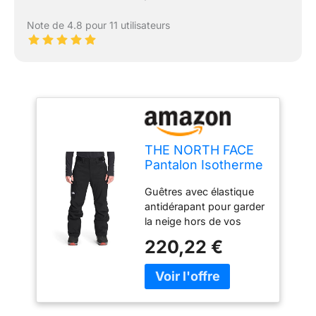
Note de 4.8 pour 11 utilisateurs
THE NORTH FACE
Pantalon Isotherme
TNF Noir XXL
Guêtres avec élastique
antidérapant pour garder
la neige hors de vos
bottes Les patchs
220,22 €
renforcés aident à
protéger le pantalon
contre les bords
tranchants Poche cargo
sécurisée avec une