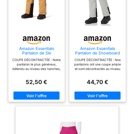
Amazon Essentials
Amazon Essentials
Pantalon de Ski
Pantalon de Snowboard
Isotherme imperméable
Isotherme résistant à
COUPE DÉCONTRACTÉE : Notre
COUPE DÉCONTRACTÉE : Nos
pour Homme, Noir et
l'eau pour Homme -
pantalon le plus généreux,
pantalons ont une coupe ample
doré, Taille XL
Couleurs contrastées
détendu au niveau des hanches,
et sont décontractés au niveau
Gris Pierre - Taille XL
des cuisses et des jambes.
des hanches, des cuisses et
S'ajuste à la taille. TISSU 2
des jambes. Se porte au niveau
52,50 €
44,70 €
COUCHES IMPERMÉABLE ET
de la taille TOILE EN NYLON
RESPIRANT : Fabriqué à partir
DÉPERLANTE : Tissu extérieur
d'un tissu durable à 2 couches,
100 % nylon durable à tissage
imperméable et respirant.
simple. Entièrement doublé et
Entièrement doublé, matelassé
isolé DU STYLE MÊME PAR
et isolé. STYLE POUR LE SKI :
TEMPS FROID : Ce pantalon de
Ce pantalon de ski
neige doublé est un essentiel
imperméable et isolé est prêt à
pour les journées et les activités
vous garder au sec pendant
par temps froid. Entièrement
toute activité hivernale.
doublé avec une taille ajustable
Entièrement cousu et scellé pour
pour un maintien sécurisé
empêcher l'humidité et vous
DÉTAILS : Languettes élastiques