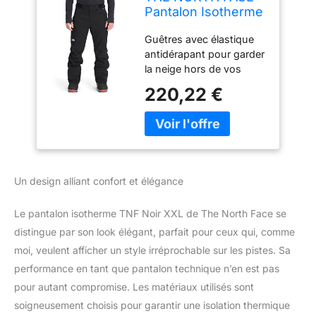
Pantalon Isotherme
TNF Noir XXL
Guêtres avec élastique
antidérapant pour garder
la neige hors de vos
bottes Les patchs
220,22 €
renforcés aident à
protéger le pantalon
contre les bords
tranchants Poche cargo
sécurisée avec une
fermeture Velcro de la
Un design alliant confort et élégance
marque Poches zippées
pour les mains
Le pantalon isotherme TNF Noir XXL de The North Face se
Languettes réglables à la
taille ; passants de
distingue par son look élégant, parfait pour ceux qui, comme
ceinture Saisons :
moi, veulent afficher un style irréprochable sur les pistes. Sa
automne/hiver
performance en tant que pantalon technique n’en est pas
pour autant compromise. Les matériaux utilisés sont
soigneusement choisis pour garantir une isolation thermique