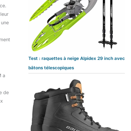
ce.
leur
t une
ement
Test : raquettes à neige Alpidex 29 inch avec
bâtons télescopiques
M a
e de
ux