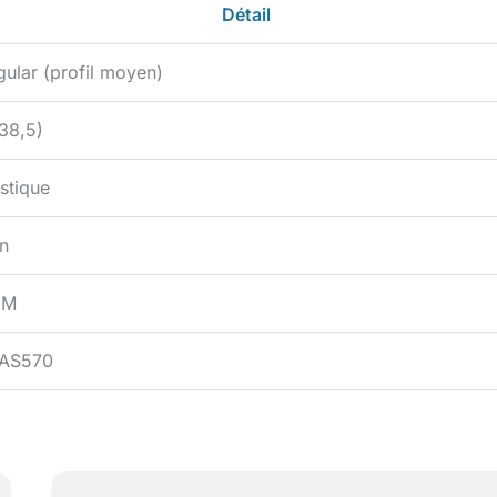
Détail
gular (profil moyen)
(38,5)
stique
n
CM
AS570