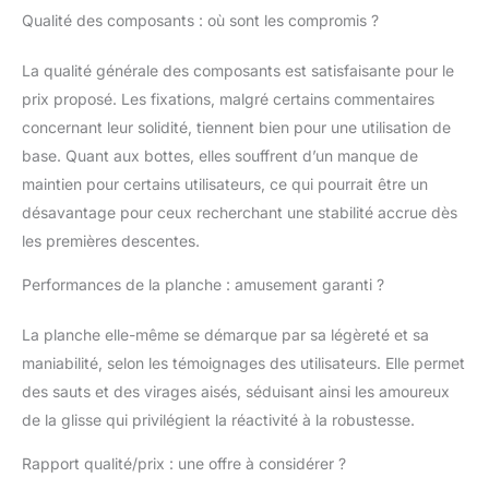
offrent l’équilibre idéal
Qualité des composants : où sont les compromis ?
entre confort et
performance sur toute
La qualité générale des composants est satisfaisante pour le
la montagne. Modèles
disponibles : STAR W,
prix proposé. Les fixations, malgré certains commentaires
MASTER W QL (Fast
concernant leur solidité, tiennent bien pour une utilisation de
Lace) et STRONG W
base. Quant aux bottes, elles souffrent d’un manque de
ATOP. IMPORTANT :
maintien pour certains utilisateurs, ce qui pourrait être un
veuillez toujours
commander une taille
désavantage pour ceux recherchant une stabilité accrue dès
supérieure à votre
les premières descentes.
pointure habituelle !
Sac : housse de
Performances de la planche : amusement garanti ?
snowboard d’une
longueur de 175 cm.
La planche elle-même se démarque par sa légèreté et sa
Planche : la board
maniabilité, selon les témoignages des utilisateurs. Elle permet
idéale pour tous les
des sauts et des virages aisés, séduisant ainsi les amoureux
riders souhaitant
découvrir les joies du
de la glisse qui privilégient la réactivité à la robustesse.
snowboard.
Rapport qualité/prix : une offre à considérer ?