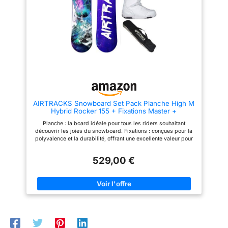
board idéale pour tout les riders
habituelle ! Sac : housse de
qui cherchent à découvrir les
snowboard d’une longueur de
joies du snowboard.
175 cm. Planche : la board
idéale pour tous les riders
souhaitant découvrir les joies
du snowboard.
AIRTRACKS Snowboard Set Pack Planche High M
Hybrid Rocker 155 + Fixations Master +
Chaussures Strong ATOP W 41 + SB Bag
Planche : la board idéale pour tous les riders souhaitant
découvrir les joies du snowboard. Fixations : conçues pour la
polyvalence et la durabilité, offrant une excellente valeur pour
tous les niveaux de riders. Tailles disponibles : S : boots 35–
38 M : boots 38–41 L : boots 41–44 IMPORTANT : nous
529,00 €
enverrons la taille optimale en fonction de la pointure des
chaussures choisies. Chaussures de snowboard : elles offrent
l’équilibre idéal entre confort et performance sur toute la
montagne. Modèles disponibles : STAR W, MASTER W QL (Fast
Lace) et STRONG W ATOP. IMPORTANT : veuillez toujours
commander une taille supérieure à votre pointure habituelle !
Sac : housse de snowboard d’une longueur de 175 cm. Planche
: la board idéale pour tous les riders souhaitant découvrir les
joies du snowboard.