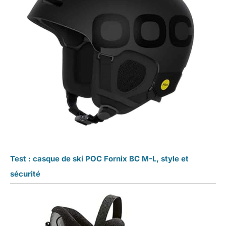
Test : casque de ski POC Fornix BC M-L, style et
sécurité