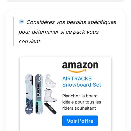
longueur de 175 cm.
Planche : la board
idéale pour tous les
Considérez vos besoins spécifiques
riders souhaitant
découvrir les joies du
pour déterminer si ce pack vous
snowboard.
convient.
AIRTRACKS
Snowboard Set
Pack Planche
Planche : la board
Drom Hybrid
idéale pour tous les
Rocker 155 +
riders souhaitant
Fixations Master
découvrir les joies du
W + Chaussures
snowboard. Fixations
Star W 39 + SB
: conçues pour la
Bag