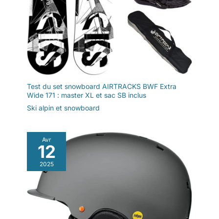
Test du set snowboard AIRTRACKS BWF Extra
Wide 171 : master XL et sac SB inclus
Ski alpin et snowboard
Avr
12
2025