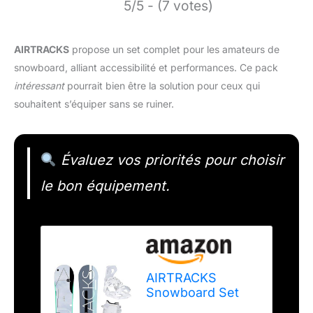
5/5 - (7 votes)
AIRTRACKS
propose un set complet pour les amateurs de
snowboard, alliant accessibilité et performances. Ce pack
intéressant
pourrait bien être la solution pour ceux qui
souhaitent s’équiper sans se ruiner.
Évaluez vos priorités pour choisir
le bon équipement.
AIRTRACKS
Snowboard Set
Pack Planche