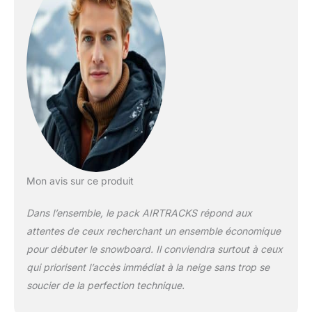
taille optimale en
fonction de la
pointure des
chaussures choisies.
Chaussures de
snowboard : elles
offrent l’équilibre idéal
entre confort et
performance sur
toute la montagne.
Modèles disponibles :
STAR W, MASTER W
Mon avis sur ce produit
QL (Fast Lace) et
STRONG W ATOP.
Dans l’ensemble, le pack AIRTRACKS répond aux
IMPORTANT : veuillez
attentes de ceux recherchant un ensemble économique
toujours commander
une taille supérieure à
pour débuter le snowboard. Il conviendra surtout à ceux
votre pointure
qui priorisent l’accès immédiat à la neige sans trop se
habituelle ! Sac :
soucier de la perfection technique.
housse de
snowboard d’une