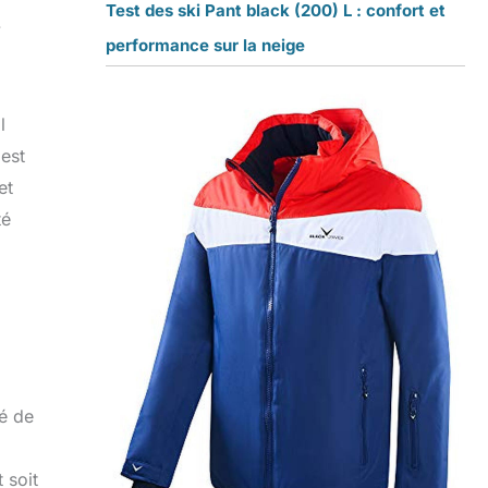
Test des ski Pant black (200) L : confort et
.
performance sur la neige
l
 est
et
té
té de
 soit