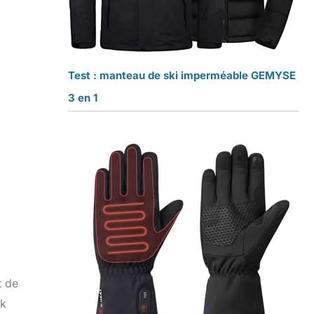
Test : manteau de ski imperméable GEMYSE
3 en 1
t de
ck