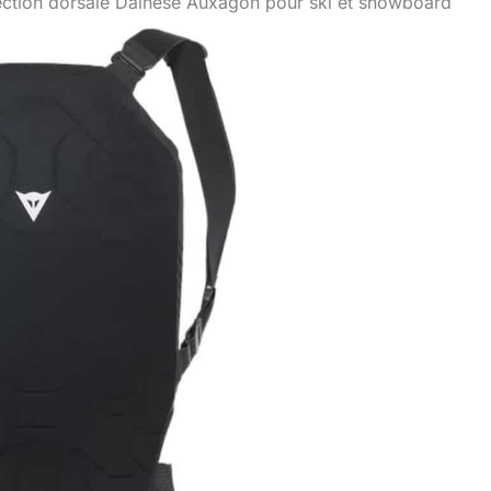
tection dorsale Dainese Auxagon pour ski et snowboard