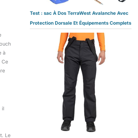
Test : sac À Dos TerraWest Avalanche Avec
Protection Dorsale Et Équipements Complets
e
Touch
e à
. Ce
ure
il
t. Le