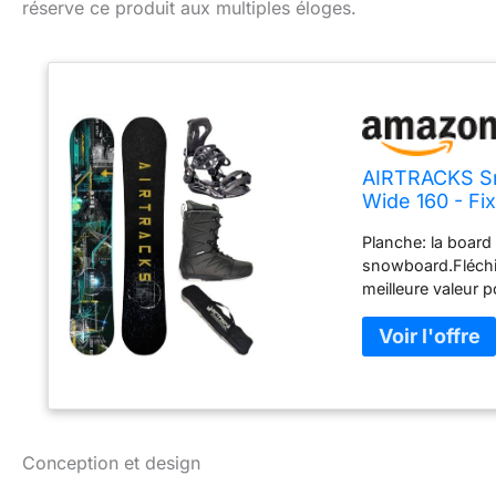
réserve ce produit aux multiples éloges.
AIRTRACKS Sn
Wide 160 - Fi
Planche: la board 
snowboard.Fléchir
meilleure valeur p
pour Boots (41-45
offre l'équilibre
choisir entre 3 
S'il vous plaît t
normale! Sac: Lon
riders qui cherch
Conception et design