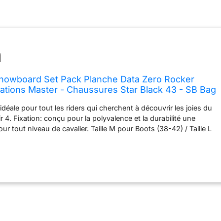
owboard Set Pack Planche Data Zero Rocker
xations Master - Chaussures Star Black 43 - SB Bag
idéale pour tout les riders qui cherchent à découvrir les joies du
 4. Fixation: conçu pour la polyvalence et la durabilité une
our tout niveau de cavalier. Taille M pour Boots (38-42) / Taille L
) / Taille XL pour Boots (44-47) Chaussures de snowboard: elle
 idéal entre confort et performance toute montagne.Vous pouvez
modèles: STRONG, STAR et MASTER QL(Fast Lace).IMPORTANT:
oujours commander une taille plus grande que votre pointure
gueur de la housse 175cm Planche: la board idéale pour tout les
ent à découvrir les joies du snowboard.