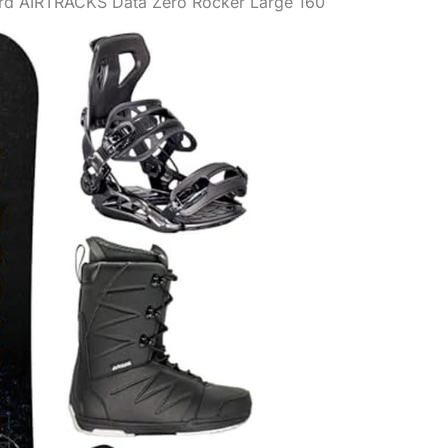
rd AIRTRACKS Data Zero Rocker Large 160