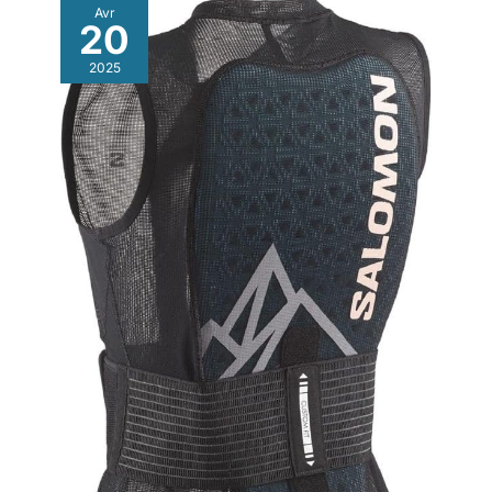
Wantdo est le complément parfait à la garde-robe d'activités
Avr
de plein air de votre enfant. Qu'il s'agisse de ski, de
20
snowboard, de randonnée ou d'escalade, cette veste d'hiver
polaire pour fille peut tout supporter, gardant votre enfant au
2025
chaud et à l'aise pendant ses déplacements.