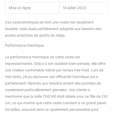
ergonomique et
imperméable avec
Mise en ligne
14 juillet 2023
interface veste-à-
pantalon ; capuche
contour compatible avec
Ces caractéristiques en font une veste non seulement
le casque avec
durable, mais aussi parfaitement adaptée aux besoins des
manchette élastique à
jeunes amatrices de sports de neige.
capuche et tête réglable
Protège-menton anti-
Performance thermique
frottement, encolure
sans accrochage,
La performance thermique de cette veste est
poignets réglables,
impressionnante. Grâce à son isolation bien pensée, elle offre
largeur de l'ourlet
réglable par la poche,
une chaleur confortable même par temps très froid. Lors de
passants pour gants,
mes tests, j’ai pu éprouver son efficacité thermique qui a
anneau torique, poches
parfaitement répondu aux besoins durant des journées de
chauffe-mains en
snowboard particulièrement glaciales. Une cliente a
micropolaire avec
fermeture éclair, poche
mentionné que la taille 134/140 était idéale pour sa fille de 130
thermique avec guide de
cm, ce qui montre que cette veste convient à un grand panel
câble pour écouteurs et
de tailles, assurant ainsi un ajustement personnalisé pour
poche pour forfait de ski