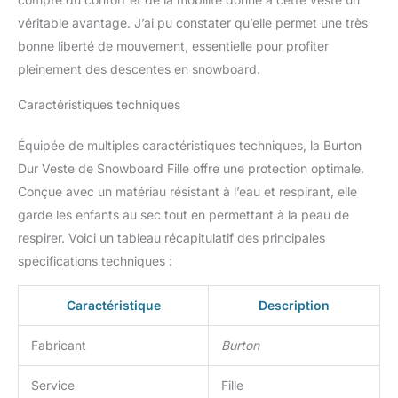
aux endroits importants
véritable avantage. J’ai pu constater qu’elle permet une très
protègent du vent et des
intempéries L'isolation
bonne liberté de mouvement, essentielle pour profiter
ThermacoreECO (120 g)
pleinement des descentes en snowboard.
est légère et respirante,
très agréable au toucher,
Caractéristiques techniques
procure de la chaleur
sans volume excessif et
Équipée de multiples caractéristiques techniques, la Burton
sèche tout aussi
Dur Veste de Snowboard Fille offre une protection optimale.
rapidement. Elle a été
Conçue avec un matériau résistant à l’eau et respirant, elle
certifiée bluesign et est
composée à plus de 90
garde les enfants au sec tout en permettant à la peau de
% de fibres recyclées qui
respirer. Voici un tableau récapitulatif des principales
assurent une longue
spécifications techniques :
durée de vie et une
facilité d'entretien.
Caractéristique
Description
Doublure en taffetas
avec inserts en
micropolaire à l'arrière
Fabricant
Burton
pour plus de chaleur ;
jupe pare-neige
Service
Fille