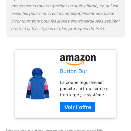
avec inserts en
mouvements tout en gardant un style affirmé, ce qui est
micropolaire à l'arrière
essentiel pour moi. C’est incontestablement une pièce
pour plus de chaleur ;
incontournable pour les jeunes snowboardeuses aspirant
jupe pare-neige
à être à la fois stylées et bien protégées du froid.
ergonomique et
imperméable avec
interface veste-à-
pantalon ; capuche
contour compatible avec
le casque avec
manchette élastique à
Burton Dur
capuche et tête réglable
Protège-menton anti-
La coupe régulière est
frottement, encolure
parfaite : ni trop serrée ni
sans accrochage,
trop large ; le système
poignets réglables,
Room-to-Grow permet
largeur de l'ourlet
une extension des
réglable par la poche,
manches de 1,5 pouces
passants pour gants,
afin que le vêtement
anneau torique, poches
puisse grandir avec
chauffe-mains en
Découvrez d’autres vestes de snowboard pour fille