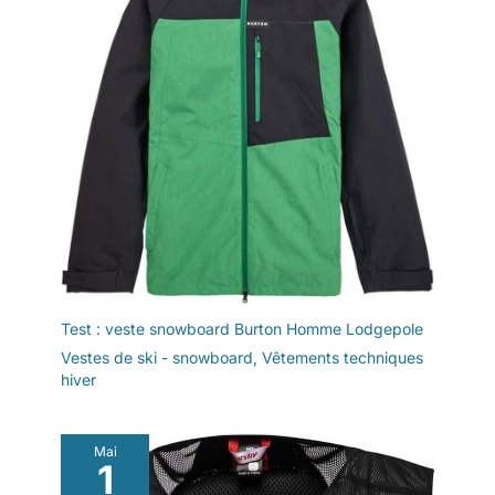
Test : veste snowboard Burton Homme Lodgepole
Vestes de ski - snowboard
,
Vêtements techniques
hiver
Mai
1