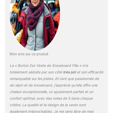
respirantes,
imperméables et à
séchage rapide ;
revêtement DWR sans
PFC ; coutures collées
aux endroits importants
protègent du vent et des
intempéries L'isolation
ThermacoreECO (120 g)
est légère et respirante,
très agréable au toucher,
Mon avis sur ce produit
procure de la chaleur
sans volume excessif et
La « Burton Dur Veste de Snowboard Fille » m’a
sèche tout aussi
totalement séduite par son côté
très joli
et son efficacité
rapidement. Elle a été
remarquable sur les pistes. En tant que passionnée de
certifiée bluesign et est
ski alpin et de snowboard, j’apprécie qu’elle offre une
composée à plus de 90
% de fibres recyclées qui
chaleur exceptionnelle, un ajustement parfait et un
assurent une longue
confort optimal, avec des notes de 5 dans chaque
durée de vie et une
critère. La qualité et le design de la veste sont
facilité d'entretien.
également irréprochables. Je me sens libre de mes
Doublure en taffetas