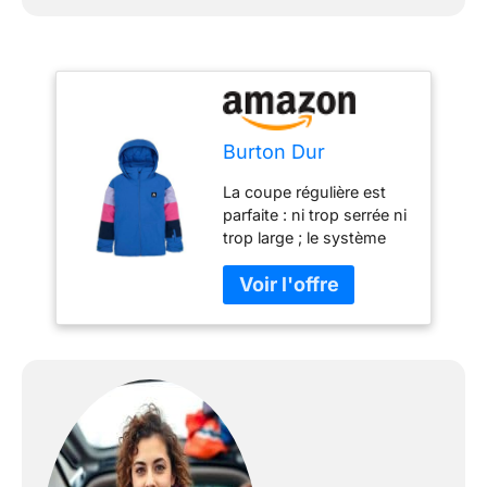
Burton Dur
La coupe régulière est
parfaite : ni trop serrée ni
trop large ; le système
Room-to-Grow permet
une extension des
manches de 1,5 pouces
afin que le vêtement
puisse grandir avec
vous. Matériau DRYRIDE
double couche (10 000
mm/5 000 g) avec des
propriétés
particulièrement