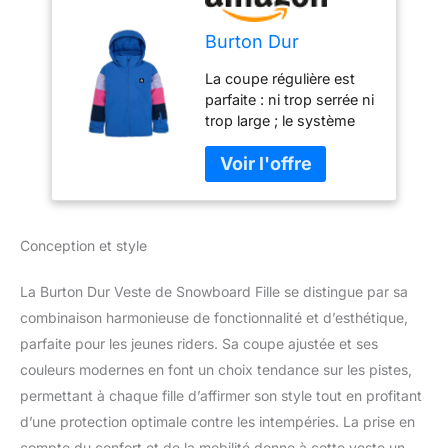
Burton Dur
La coupe régulière est
parfaite : ni trop serrée ni
trop large ; le système
Room-to-Grow permet
une extension des
manches de 1,5 pouces
afin que le vêtement
puisse grandir avec
Conception et style
vous. Matériau DRYRIDE
double couche (10 000
mm/5 000 g) avec des
La Burton Dur Veste de Snowboard Fille se distingue par sa
propriétés
combinaison harmonieuse de fonctionnalité et d’esthétique,
particulièrement
parfaite pour les jeunes riders. Sa coupe ajustée et ses
respirantes,
couleurs modernes en font un choix tendance sur les pistes,
imperméables et à
séchage rapide ;
permettant à chaque fille d’affirmer son style tout en profitant
revêtement DWR sans
d’une protection optimale contre les intempéries. La prise en
PFC ; coutures collées
compte du confort et de la mobilité donne à cette veste un