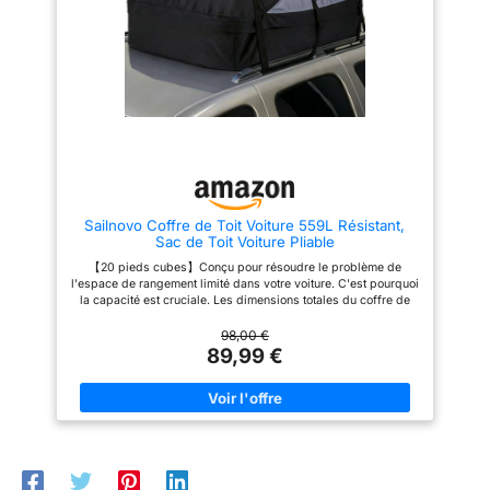
coffre WABB M réduit les
carbone, poids d'environ 11,5
sifflements lors des trajets,
kg, dimensions extérieures 132
pour un voyage plus paisible
x 77 x 34,5 cm et dimensions
intérieures 123 x 67 x 33 cm,
avec ouverture à droite. Profil
maximal des barres de toit : 80
mm.
Sailnovo Coffre de Toit Voiture 559L Résistant,
Sac de Toit Voiture Pliable
【20 pieds cubes】Conçu pour résoudre le problème de
l'espace de rangement limité dans votre voiture. C'est pourquoi
la capacité est cruciale. Les dimensions totales du coffre de
toit de voiture sont de 130cm*100cm*43cm, avec 20 pieds
cubes. Plus grande capacité que la plupart des marques. Vous
98,00 €
pouvez facilement transporter les bagages de 6 personnes.
89,99 €
【Compatibilité universelle】Équipé de 6 crochets de porte et
de 2 sangles réglables supplémentaires, le coffre de toit
Sailnovo peut être utilisé sur la plupart des voitures ou SUV,
avec ou sans barres de toit. Facile à utiliser et à installer en un
rien de temps. **Important :** Assurez-vous que le toit de
votre véhicule mesure au moins 58" × 42" et qu'il ne s'agit pas
d'un modèle à deux portes ou équipé de portes coulissantes
ou d'un toit en verre avant l'installation. 【Matériau