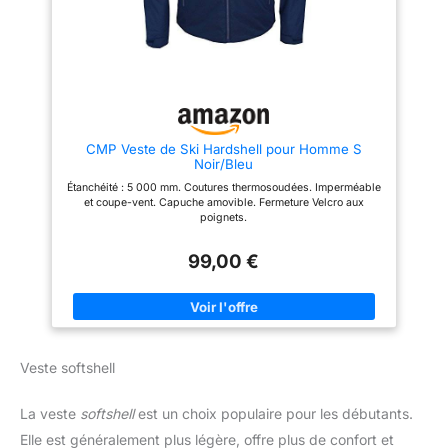
multiples pour répondre à tous
les besoins en matière
d'activités de plein air. Deux
poches zippées, dont une sur la
poitrine et une poche intérieure.
Occasion: Idéal pour la
randonnée, la chasse, la pêche,
l'escalade, le camping, la
montagne, les voyages, le
CMP Veste de Ski Hardshell pour Homme S
travail, le ski, la neige, etc.
Noir/Bleu
Étanchéité : 5 000 mm. Coutures thermosoudées. Imperméable
et coupe-vent. Capuche amovible. Fermeture Velcro aux
poignets.
99,00 €
Veste softshell
La veste
softshell
est un choix populaire pour les débutants.
Elle est généralement plus légère, offre plus de confort et