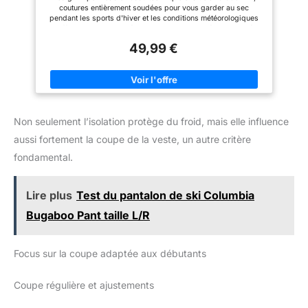
TG, Taille normale, Taille normale, vert militaire)
coutures entièrement soudées pour vous garder au sec
pendant les sports d'hiver et les conditions météorologiques
difficiles Chaleur isolée : la construction isolée de qualité
supérieure offre une excellente rétention de la chaleur tout en
49,99 €
conservant la respirabilité pour plus de confort pendant les
activités hivernales actives Caractéristiques polyvalentes :
capuche réglable, poignets coupe-vent et plusieurs poches de
rangement rendent cette veste pratique pour le ski, le
snowboard et les vêtements d'hiver quotidiens Protection
contre les intempéries : design coupe-vent avec coutures
renforcées et fermeture éclair robuste qui protège contre les
Non seulement l’isolation protège du froid, mais elle influence
intempéries hivernales et les températures froides Confort
fonctionnel : la coupe ergonomique permet une liberté de
aussi fortement la coupe de la veste, un autre critère
mouvement totale, tandis que le tissu respirant empêche la
surchauffe pendant les activités hivernales intenses
fondamental.
Lire plus
Test du pantalon de ski Columbia
Bugaboo Pant taille L/R
Focus sur la coupe adaptée aux débutants
Coupe régulière et ajustements