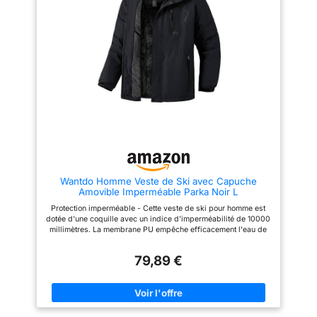
Wantdo Homme Veste de Ski avec Capuche
Amovible Imperméable Parka Noir L
Protection imperméable - Cette veste de ski pour homme est
dotée d'une coquille avec un indice d'imperméabilité de 10000
millimètres. La membrane PU empêche efficacement l'eau de
s'infiltrer dans la veste. Avec notre veste imperméable
avancée, vous n'avez pas à vous soucier du brouillard et de la
79,89 €
pluie qui gâchent vos aventures en plein air ! Résistant aux
vents forts - Ne vous laissez pas arrêter par les rafales de vent
froid et violent ! Cet imperméable pour homme est conçu avec
un ourlet et une jupe pare-neige réglables, ainsi qu'avec des
poignets élastiques, afin de fermer toutes les ouvertures qui
pourraient laisser passer des courants d'air. Profitez d'une