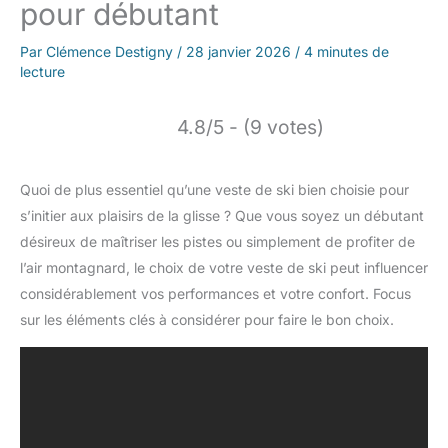
pour débutant
Par
Clémence Destigny
/
28 janvier 2026
/
4 minutes de
lecture
4.8/5 - (9 votes)
Quoi de plus essentiel qu’une veste de ski bien choisie pour
s’initier aux plaisirs de la glisse ? Que vous soyez un débutant
désireux de maîtriser les pistes ou simplement de profiter de
l’air montagnard, le choix de votre veste de ski peut influencer
considérablement vos performances et votre confort. Focus
sur les éléments clés à considérer pour faire le bon choix.