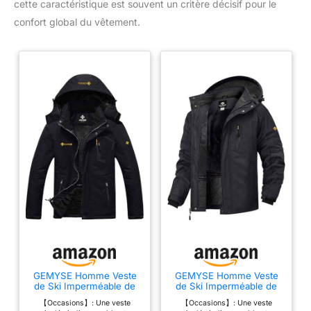
cette caractéristique est souvent un critère décisif pour le
confort global du vêtement.
GEMYSE Homme Veste
GEMYSE Homme Veste
de Ski Imperméable de
de Ski Imperméable de
Montagne Manteau
Montagne Manteau
【Occasions】: Une veste
【Occasions】: Une veste
d'hiver Extérieur en
d'hiver Extérieur en