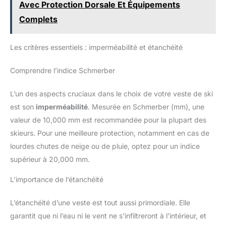
Avec Protection Dorsale Et Équipements
fête des pères, ou toute autre
occasion spéciale sont des
Complets
moments propices pour faire
plaisir avec Geographical
Norway
Les critères essentiels : imperméabilité et étanchéité
Comprendre l’indice Schmerber
L’un des aspects cruciaux dans le choix de votre veste de ski
est son
imperméabilité
. Mesurée en Schmerber (mm), une
valeur de 10,000 mm est recommandée pour la plupart des
skieurs. Pour une meilleure protection, notamment en cas de
lourdes chutes de neige ou de pluie, optez pour un indice
supérieur à 20,000 mm.
L’importance de l’étanchéité
L’étanchéité d’une veste est tout aussi primordiale. Elle
garantit que ni l’eau ni le vent ne s’infiltreront à l’intérieur, et