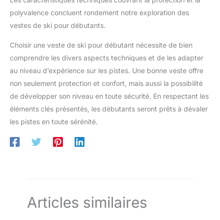
chaleur 5 poches zippées : 2 poches latérales, 1 poche
polyvalence concluent rondement notre exploration des
poitrine, 1 poche sur la manche gauche et 1 poche intérieure.
Pour ranger en toute sécurité votre téléphone portable, votre
vestes de ski pour débutants.
portefeuille, vos cartes de crédit, vos clés et autres objets
importants. Les poches zippées imperméables garantissent
Choisir une veste de ski pour débutant nécessite de bien
que vos effets personnels restent en sécurité et au sec, même
sous la pluie ou lors de vos sorties à ski Occasions : ne laissez
comprendre les divers aspects techniques et de les adapter
pas le temps gâcher vos activités hivernales. Emportez notre
veste et profitez du ski, du snowboard, des sports de neige,
au niveau d’expérience sur les pistes. Une bonne veste offre
de la randonnée, du camping et d'autres activités de plein air
non seulement protection et confort, mais aussi la possibilité
de développer son niveau en toute sécurité. En respectant les
éléments clés présentés, les débutants seront prêts à dévaler
les pistes en toute sérénité.
Articles similaires