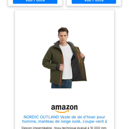
garde au chaud même lorsque
partiellement élastiquée,
le temps est humide, assurant
ceinture amovible, jambe droite
un confort fiable Design
et plusieurs poches pour
Respirant : La circulation de l'air
l’essentiel et un rangement
à travers le tissu aide à réguler
sécurisé DÉTAILS ÉLÉGANTS :
la température corporelle,
À porter avec ou sans la
parfait pour les activités actives
bordure amovible en fausse
dans des climats variés
fourrure - coupe sportive,
Barrière Imperméable: Le tissu
accents réfléchissants et
DryVent offre un bouclier
capuche personnalisable
impénétrable contre la pluie et
MATÉRIAUX ET ENTRETIEN
la neige, permet de rester bien
AVANCÉS : 100 % polyester
au sec par tous les temps Facile
avec imperméabilité Omni-Tech,
À Porter, Facile À Entretenir :
doublure thermique Omni-Heat
Lavable en machine avec un
et isolation synthétique de 100 g
détergent doux, séchage en
pour la rétention de la chaleur
machine à basse température,
corporelle, le contrôle des
et entretenez le vêtement pour
odeurs, la protection solaire -
maintenir ses caractéristiques
lavage en machine à froid
de protection
CONTENU : 1x Columbia Veste
isolante Ava Alpine II, femme,
Taille: L, Couleur: Black (Noir
(Black))
NORDIC OUTLAND Veste de ski d'hiver pour
homme, manteau de neige isolé, coupe-vent à
capuche, coupe-vent chaud (FR/ES, Alpha/lettres,
Design imperméable : tissu technique évalué à 10 000 mm,