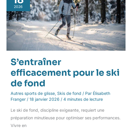
pour
le
2026
ski
de
fond
S’entraîner
efficacement pour le ski
de fond
Autres sports de glisse
,
Skis de fond
/ Par
Élisabeth
Franger
/
18 janvier 2026
/
4 minutes de lecture
Le ski de fond, discipline exigeante, requiert une
préparation minutieuse pour optimiser ses performances.
Vivre en