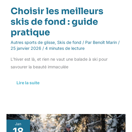
Choisir les meilleurs
skis de fond : guide
pratique
Autres sports de glisse
,
Skis de fond
/ Par
Benoît Marin
/
25 janvier 2026
/
4 minutes de lecture
L’hiver est là, et rien ne vaut une balade à ski pour
savourer la beauté immaculée
Lire la suite
S’entraîner
Jan
efficacement
18