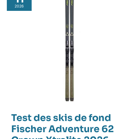
skis
de
2026
fond
Fischer
Adventure
62
Crown
Xtralite
2026
Test des skis de fond
Fischer Adventure 62