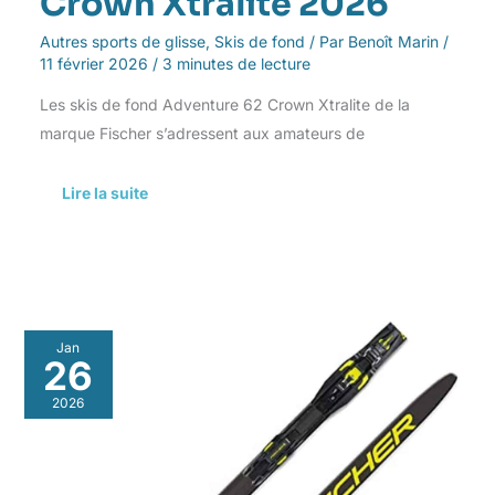
Crown Xtralite 2026
Autres sports de glisse
,
Skis de fond
/ Par
Benoît Marin
/
11 février 2026
/
3 minutes de lecture
Les skis de fond Adventure 62 Crown Xtralite de la
marque Fischer s’adressent aux amateurs de
Lire la suite
Test
Jan
des
26
skis
de
2026
fond
Fischer
LS
Skate