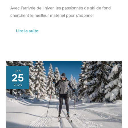
Avec l’arrivée de l’hiver, les passionnés de ski de fond
cherchent le meilleur matériel pour s’adonner
Lire la suite
Choisir
Jan
les
25
meilleurs
skis
2026
de
fond
:
guide
pratique