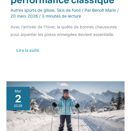
performance classique
Autres sports de glisse
,
Skis de fond
/ Par
Benoît Marin
/
20 mars 2026
/
3 minutes de lecture
Avec l’arrivée de l’hiver, la quête de bonnes chaussures
pour arpenter les pistes enneigées devient essentielle.
Lire la suite
Équipement
Mar
essentiel
2
pour
débuter
2026
le
ski
de
fond