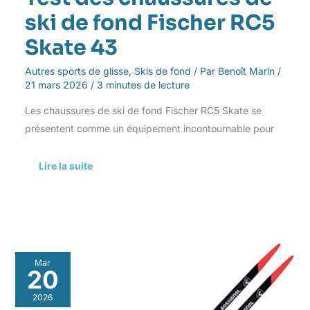
ski de fond Fischer RC5
Skate 43
Autres sports de glisse
,
Skis de fond
/ Par
Benoît Marin
/
21 mars 2026
/
3 minutes de lecture
Les chaussures de ski de fond Fischer RC5 Skate se
présentent comme un équipement incontournable pour
Lire la suite
Test
Mar
Rossignol
20
Delta
Comp
2026