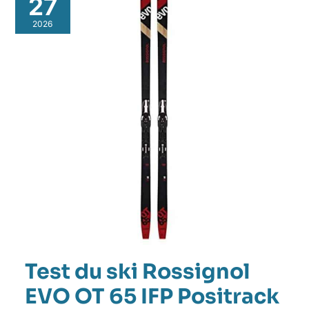
27
ski
Rossignol
2026
EVO
OT
65
IFP
Positrack
:
performance
et
contrôle
Test du ski Rossignol
EVO OT 65 IFP Positrack