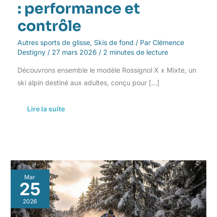
: performance et
contrôle
Autres sports de glisse
,
Skis de fond
/ Par
Clémence
Destigny
/
27 mars 2026
/
2 minutes de lecture
Découvrons ensemble le modèle Rossignol X x Mixte, un
ski alpin destiné aux adultes, conçu pour […]
Lire la suite
Améliorer
Mar
sa
25
technique
en
2026
ski