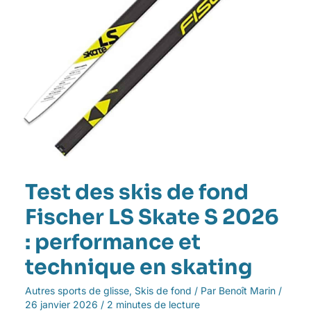
S
2026
:
performance
et
technique
en
skating
Test des skis de fond
Fischer LS Skate S 2026
: performance et
technique en skating
Autres sports de glisse
,
Skis de fond
/ Par
Benoît Marin
/
26 janvier 2026
/
2 minutes de lecture