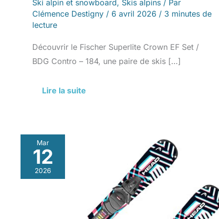
performants
Ski alpin et snowboard
,
Skis alpins
/ Par
Clémence Destigny
/
6 avril 2026
/
3 minutes de
lecture
Découvrir le Fischer Superlite Crown EF Set /
BDG Contro – 184, une paire de skis […]
Lire la suite
Mar
12
Test
du
2026
snowblade
Head
Razzle
Dazzle
94