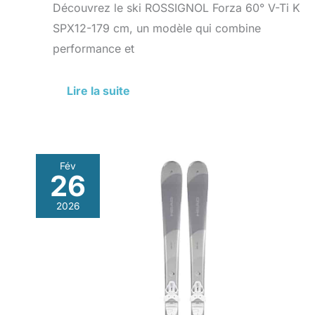
Découvrez le ski ROSSIGNOL Forza 60° V-Ti K
SPX12-179 cm, un modèle qui combine
performance et
Lire la suite
Fév
26
Test
des
2026
skis
Head
e-
Pure
Joy
158
: