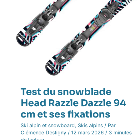
cm
et
ses
fixations
Test du snowblade
Head Razzle Dazzle 94
cm et ses fixations
Ski alpin et snowboard
,
Skis alpins
/ Par
Clémence Destigny
/
12 mars 2026
/
3 minutes
de lecture