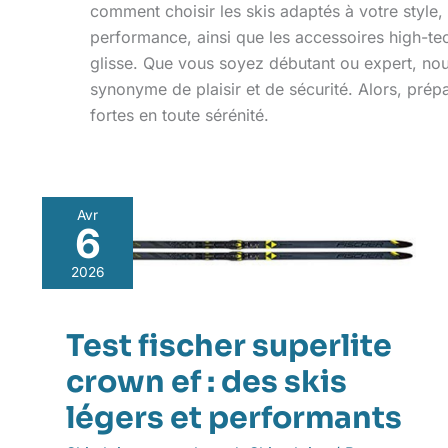
comment choisir les skis adaptés à votre style,
performance, ainsi que les accessoires high-te
glisse. Que vous soyez débutant ou expert, nou
synonyme de plaisir et de sécurité. Alors, prép
fortes en toute sérénité.
Avr
6
Test
fischer
2026
superlite
crown
ef
Test fischer superlite
:
des
crown ef : des skis
skis
légers
légers et performants
et