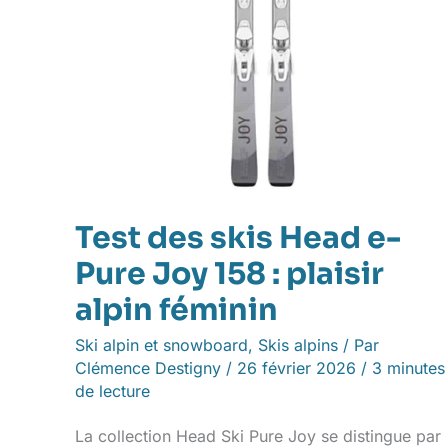
plaisir
alpin
féminin
Test des skis Head e-
Pure Joy 158 : plaisir
alpin féminin
Ski alpin et snowboard
,
Skis alpins
/ Par
Clémence Destigny
/
26 février 2026
/
3 minutes
de lecture
La collection Head Ski Pure Joy se distingue par