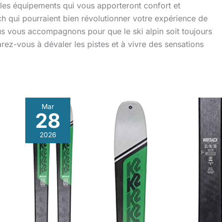
 les équipements qui vous apporteront confort et
ch qui pourraient bien révolutionner votre expérience de
s vous accompagnons pour que le ski alpin soit toujours
arez-vous à dévaler les pistes et à vivre des sensations
Mar
28
Test
:
2026
skis
K2
Wayback
88,
performance
homme