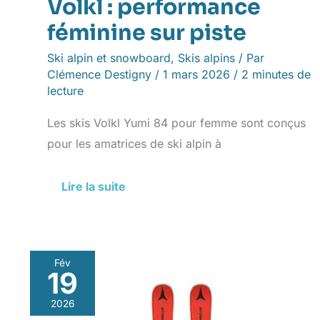
Volkl : performance
féminine sur piste
Ski alpin et snowboard
,
Skis alpins
/ Par
Clémence Destigny
/
1 mars 2026
/
2 minutes de
lecture
Les skis Volkl Yumi 84 pour femme sont conçus
pour les amatrices de ski alpin à
Lire la suite
Fév
19
Test
skis
2026
Atomic