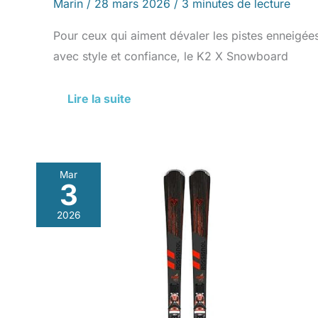
Marin
/
28 mars 2026
/
3 minutes de lecture
Pour ceux qui aiment dévaler les pistes enneigée
avec style et confiance, le K2 X Snowboard
Lire la suite
Mar
3
Test
Rossignol
2026
Forza
60°
V-
Ti
K
SPX12-
179