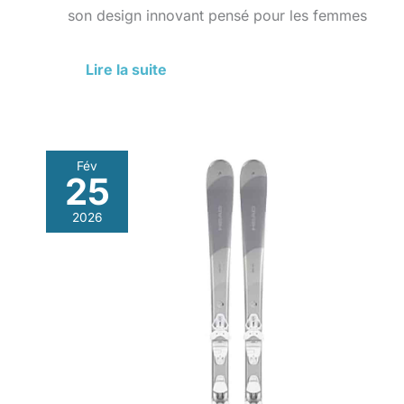
son design innovant pensé pour les femmes
Lire la suite
Fév
25
Test
des
2026
skis
Head
e-
Pure
Joy
:
performance
et
élégance
pour