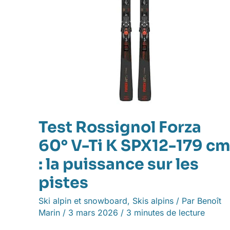
cm
:
la
puissance
sur
les
pistes
Test Rossignol Forza
60° V-Ti K SPX12-179 cm
: la puissance sur les
pistes
Ski alpin et snowboard
,
Skis alpins
/ Par
Benoît
Marin
/
3 mars 2026
/
3 minutes de lecture