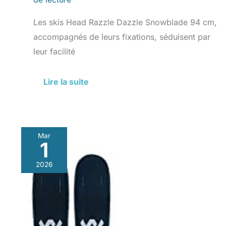
Les skis Head Razzle Dazzle Snowblade 94 cm,
accompagnés de leurs fixations, séduisent par
leur facilité
Lire la suite
Mar
1
Test
des
2026
skis
Yumi
84
de
Volkl
: