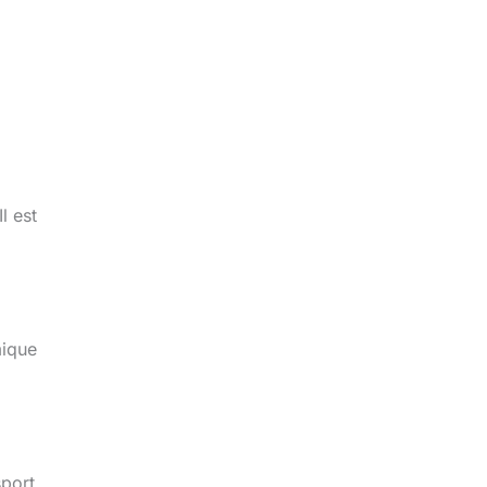
l est
mique
sport