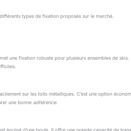
s différents types de fixation proposés sur le marché.
rmet une fixation robuste pour plusieurs ensembles de skis. I
ficiles.
facilement sur les toits métalliques. C’est une option écono
surer une bonne
adhérence
.
 est équipé d’une boule. Il offre une grande capacité de tran