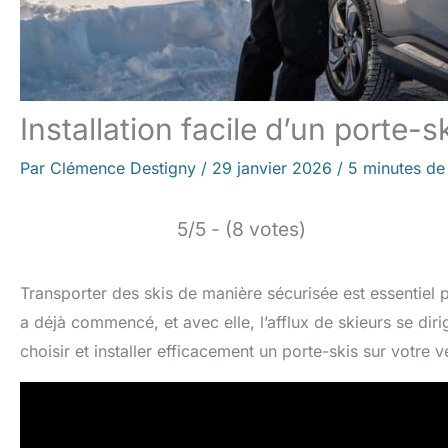
Installation facile d’un porte-s
Par
Clémence Destigny
/
29 janvier 2026
/
5 minutes de 
5/5 - (8 votes)
Transporter des skis de manière sécurisée est essentiel 
a déjà commencé, et avec elle, l’afflux de skieurs se dir
choisir et installer efficacement un porte-skis sur votre v