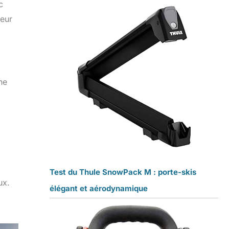
c
ieur
ne
Test du Thule SnowPack M : porte-skis
ux.
élégant et aérodynamique