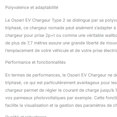
le même temps, v
Polyvalence et adaptabilité
heures pour la voi
surintensités 
Le Osoeri EV Chargeur Type 2 se distingue par sa poly
prise dispose d'u
température de ch
triphasé, ce chargeur nomade peut aisément s’adapter à di
réduisez immédiat
chargeur pour prise 2p+t ou comme une véritable wallbox, 
revenue à la norm
de plus de 7,7 mètres assure une grande liberté de mouv
【RÉPOND AUX NOR
dotée d'un boîtie
l’emplacement de votre véhicule et de votre prise électri
la poussière, à l
doté d'une protect
Performance et fonctionnalités
sous-tension, la fo
garantir une exp
En termes de performances, le Osoeri EV Chargeur ne dé
type 2 conforme à
long et un cordon
triphasé, ce qui est particulièrement avantageux pour les
de l'appareil est 
chargeur permet de régler le courant de charge jusqu’à 16A
qui vous permet 
vos panneaux photovoltaïques par exemple. Cette foncti
votre allée/gar
comprennent le câ
facilite la visualisation et la gestion des paramètres de c
2, un sac de rang
manuel d'utilisat