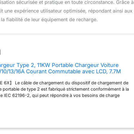
isation sécurisée et pratique en toute circonstance. Grâce 
t une expérience utilisateur optimisée, répondant ainsi aux
la fiabilité de leur équipement de recharge.
rgeur Type 2, 11KW Portable Chargeur Voiture
8/10/13/16A Courant Commutable avec LCD, 7.7M
risée, IP66 Étanche Cable Recharge EV avec Sac
6X】 Le câble de chargement du dispositif de chargement de
ue portable de type 2 est fabriqué strictement conformément à la
 IEC 62196-2, qui peut répondre à vos besoins de charge
rnir une solution de charge plus rapide que la méthode standard
tée pour la plupart des véhicules électriques et des véhicules
rides 【ÉCRAN LCD HAUTE DÉFINITION】: l'écran LCD haute
indicateurs LED vous permettent de parcourir rapidement l'état de
udre les problèmes du véhicule électrique en temps opportun. Le
 peut être ajusté à 6A/8A/10A/13A/16A selon les besoins. Dans