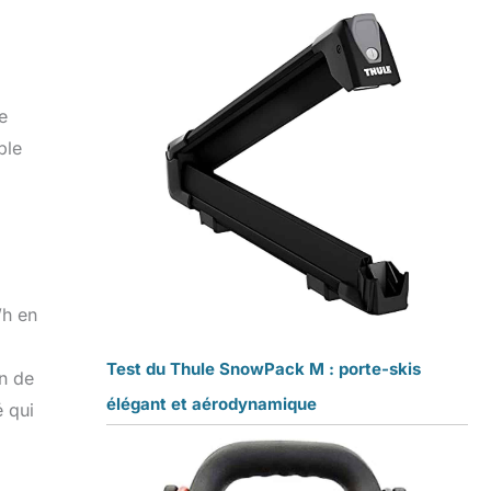
e
ble
Wh en
Test du Thule SnowPack M : porte-skis
on de
élégant et aérodynamique
 qui