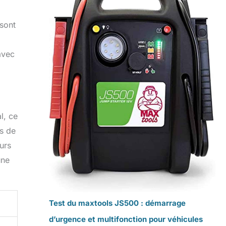
 sont
avec
l, ce
es de
ours
une
Test du maxtools JS500 : démarrage
d’urgence et multifonction pour véhicules