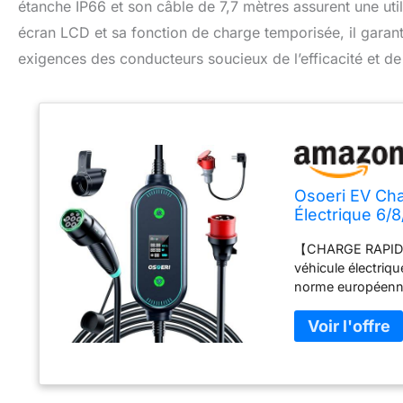
étanche IP66 et son câble de 7,7 mètres assurent une util
écran LCD et sa fonction de charge temporisée, il garanti
exigences des conducteurs soucieux de l’efficacité et de 
Osoeri EV Cha
Électrique 6/
Charge Tempo
【CHARGE RAPIDE 
véhicule électriq
norme européenne
quotidiens et fou
de niveau 1, adap
électriques hyb
définition et les 
charge et de réso
courant de charge