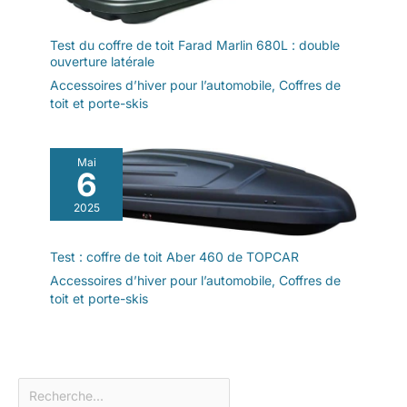
appuyez doucement sur le pneu
pour évacuer l'excès d'air.
[Remarque] Veuillez charger
Test du coffre de toit Farad Marlin 680L : double
complètement le booster
ouverture latérale
lorsque vous le recevez pour la
première fois, bien qu'il soit
Accessoires d’hiver pour l’automobile
,
Coffres de
plein de puissance. Il est
toit et porte-skis
suggéré de démarrer la voiture
lorsque la puissance est
supérieure à 25%. Veuillez
recharger le pack de saut de
voiture tous les 2 à 3 mois pour
Mai
6
activer la batterie et prolonger
la durée de vie du démarreur
portable.
2025
Test : coffre de toit Aber 460 de TOPCAR
Accessoires d’hiver pour l’automobile
,
Coffres de
toit et porte-skis