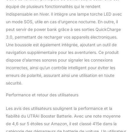
16V / 10A) qui peut
équipé de plusieurs fonctionnalités qui le rendent
alimenter votre
indispensable en hiver. Il intègre une lampe torche LED avec
télescope, appareil
un mode SOS, utile en cas d’urgence nocturne. En outre, il
photo, etc. 【LAMPE
TORCHE À LED À 3
peut servir de power bank grâce à ses sorties QuickCharge
MODES 】- Le démarreur
3.0, permettant de recharger vos appareils électroniques.
de voiture possède 3
Une boussole est également intégrée, ajoutant un outil de
modes d'éclairage à LED
navigation supplémentaire pour les aventuriers. Ce produit
(Normal, SOS, Strobo) et
une boussole. En cas
dispose d’alarmes sonores pour signaler les connexions
d'urgence, il peut sortir
incorrectes, ainsi qu’un contrôle intelligent pour éviter les
des ennuis en camping,
erreurs de polarité, assurant ainsi une utilisation en toute
en pique-nique et en
sécurité.
aventure ou en cas de
panne. 【PROTECTION
Performance et retour des utilisateurs
INTELLIGENTE DES
PINCES】- Ce câble de
Les avis des utilisateurs soulignent la performance et la
pinces avec systèmes de
protection intelligents. Il
fiabilité du UTRAI Booster Batterie. Avec une note moyenne
protège contre les
de 4,6 sur 5 étoiles sur Amazon, il est classé 415e dans la
courts-circuits, les
catégorie des démarreurs de batterie de voiture. Un utilisateur