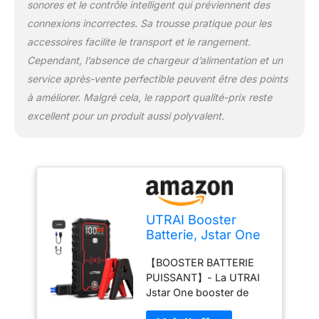
sonores et le contrôle intelligent qui préviennent des
en pique-nique et en
connexions incorrectes. Sa trousse pratique pour les
aventure ou en cas de
accessoires facilite le transport et le rangement.
panne. 【PROTECTION
INTELLIGENTE DES
Cependant, l’absence de chargeur d’alimentation et un
PINCES】- Ce câble de
service après-vente perfectible peuvent être des points
pinces avec systèmes de
à améliorer. Malgré cela, le rapport qualité-prix reste
protection intelligents. Il
excellent pour un produit aussi polyvalent.
protège contre les
courts-circuits, les
surchauffes, les
surtensions, les
surcharges, les
décharges profondes,
les surintensités et les
UTRAI Booster
inversions de polarité.
Batterie, Jstar One
【Contenu de
2000A 59200 mWh
l'Emballage】- 1 x
【BOOSTER BATTERIE
Portable Jump
Démarrage de Voiture
PUISSANT】- La UTRAI
Starter, Démarrage
Jstar One; 1 x Sac de
Jstar One booster de
de Voiture
transport; 1 x Pince
batterie avec capacité de
12V(Jusqu’à 8.0 L
intelligent; 1 x Câble