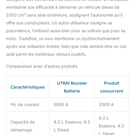
surchauffes, les
mentionne son efficacité à démarrer un véhicule diesel de
surtensions, les
surcharges, les
2000 cm³ sans aide extérieure, soulignant l’autonomie qu’il
décharges profondes,
offre aux conducteurs. Un autre utilisateur souligne sa
les surintensités et les
polyvalence, l’utilisant aussi bien pour sa voiture que pour sa
inversions de polarité.
moto. Toutefois, un avis mentionne un dysfonctionnement
【Contenu de
après une utilisation limitée, bien que cela semble être un cas
l'Emballage】- 1 x
Démarrage de Voiture
isolé parmi les nombreux retours positifs.
Jstar One; 1 x Sac de
transport; 1 x Pince
Comparaison avec d’autres produits
intelligent; 1 x Câble
USB-C de charge; 1 x
UTRAI Booster
Produit
Adaptateur allume-
Caractéristiques
cigare; 1 x Manuel
Batterie
concurrent
d'utilisation français. (y
compris d’autres langues
Pic de courant
5000 A
2000 A
) Notre service clientèle
convivial et fiable 24
6.0 L
Capacité de
8.0 L Essence, 6.5
heures et garantie de 12
Essence, 4.0
mois et remboursement
démarrage
L Diesel
L Diesel
de 30 jours.