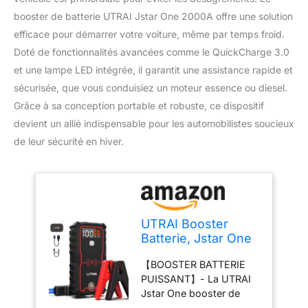
booster de batterie UTRAI Jstar One 2000A offre une solution
efficace pour démarrer votre voiture, même par temps froid.
Doté de fonctionnalités avancées comme le QuickCharge 3.0
et une lampe LED intégrée, il garantit une assistance rapide et
sécurisée, que vous conduisiez un moteur essence ou diesel.
Grâce à sa conception portable et robuste, ce dispositif
devient un allié indispensable pour les automobilistes soucieux
de leur sécurité en hiver.
UTRAI Booster
Batterie, Jstar One
2000A 59200 mWh
【BOOSTER BATTERIE
Portable Jump
PUISSANT】- La UTRAI
Starter, Démarrage
Jstar One booster de
de Voiture
batterie avec capacité de