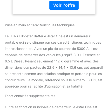
12V(Jusqu’à 8.0 L
22000 mAh (81,4 Wh)
Essence 6.5L
peut vous aider à
Diesel) avec Sorties
démarrer des véhicules
QuickCharge 3.0,
12V en quelques
Boussole, LED
Prise en main et caractéristiques techniques
secondes. Et le courant
Lampe
max jusqu'à 2000A,
adapté aux SUV,
Le UTRAI Booster Batterie Jstar One est un démarreur
voitures, motos,
portable qui se distingue par ses caractéristiques techniques
scooters, tracteurs,
impressionnantes. Avec un pic de courant de 5000 A, il est
tondeuses à gazon, etc.
capable de démarrer des véhicules jusqu’à 8.0 L Essence et
【Charge Rapide 3.0】-
Le démarreur de saut
6.5 L Diesel. Pesant seulement 1,12 kilogramme et avec des
portable avec deux
dimensions compactes de 22,6 x 14,4 x 10,6 cm, cet appareil
sorties USB, un pour QC
se présente comme une solution pratique et portable pour les
3.0(12V/1,5A 9V/2A
conducteurs. Le modèle, référencé sous le numéro JS-IT1, est
5V/3A), plus rapide et
compatible avec presque
apprécié pour sa facilité d’utilisation et sa fiabilité.
tous les appareils de
Fonctionnalités supplémentaires
chargement USB. Il est
également livré avec une
prise allume-cigare (12V-
Outre sa fonction principale de démarreur, le Jstar One est