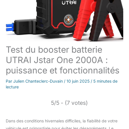
Test du booster batterie
UTRAI Jstar One 2000A :
puissance et fonctionnalités
Par
Julien Chanteclerc-Duvain
/
10 juin 2025
/
5 minutes de
lecture
5/5 - (7 votes)
Dans des conditions hivernales difficiles, la fiabilité de votre
véhicule est primordiale pour éviter les désagréments. Le