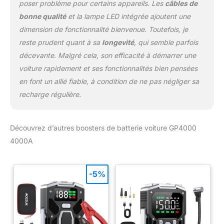
poser problème pour certains appareils. Les
câbles de
bonne qualité
et la lampe LED intégrée ajoutent une
dimension de fonctionnalité bienvenue. Toutefois, je
reste prudent quant à sa
longevité
, qui semble parfois
décevante. Malgré cela, son efficacité à démarrer une
voiture rapidement et ses fonctionnalités bien pensées
en font un allié fiable, à condition de ne pas négliger sa
recharge régulière.
Découvrez d’autres boosters de batterie voiture GP4000
4000A
-5%