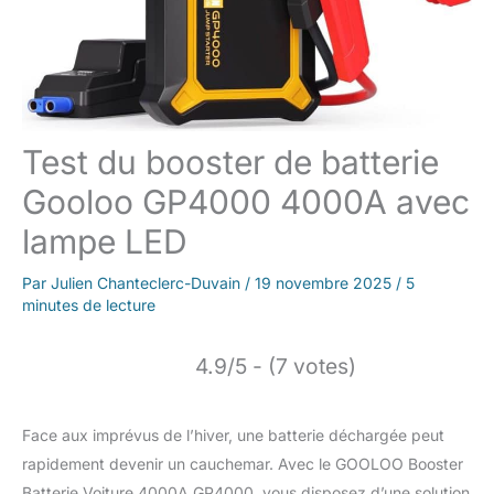
Test du booster de batterie
Gooloo GP4000 4000A avec
lampe LED
Par
Julien Chanteclerc-Duvain
/
19 novembre 2025
/
5
minutes de lecture
4.9/5 - (7 votes)
Face aux imprévus de l’hiver, une batterie déchargée peut
rapidement devenir un cauchemar. Avec le GOOLOO Booster
Batterie Voiture 4000A GP4000, vous disposez d’une solution