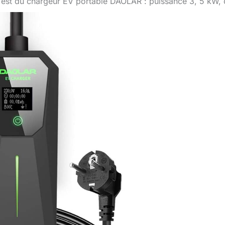
Test du chargeur EV portable DAOLAR : puissance 3, 5 kW, 