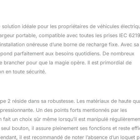
une protection IP65 contre l'eau et la poussière contre la
dre, une fois la surchauffe/surtension / une fuite se produit, etc.
 il coupera l'alimentation électrique pour éviter les accidents.
igent】 Le chargeur de type 2 ev dispose d'un écran LCD de 1,4
ution idéale pour les propriétaires de véhicules électriq
érifier la tension, le courant, la puissance, le temps de charge et
temps réel. De plus, le voyant LED clignotera de différentes
argeur portable, compatible avec toutes les prises IEC 621
quer l'état de charge du véhicule électrique et l'indication de
’installation onéreuse d’une borne de recharge fixe. Avec sa
e qualité】 A passé la certification CE et est conforme aux
 répond parfaitement aux besoins quotidiens. De nombreux
IEC 62196-2 EU. Le chargeur est classé IP65 contre la pluie, la
re et la glace. Utilisation efficace même dans des environnements
 de le brancher pour que la magie opère. Il est primordial de
e de charge de 4 mètres de long peut être utilisé de manière
on en toute sécurité.
son. 【Garantie après-vente】Le chargeur DAOLAR type 2 ev offre
ualité d'un an et une assistance technique à vie. Nous nous
faire nos clients. Si vous avez des questions ou avez besoin
nous contacter, nous vous fournirons une solution satisfaisante.
e 2 réside dans sa robustesse. Les matériaux de haute qua
 impressionnante. Un des points forts mentionnés par les
en fait un choix sûr même lorsqu’il est manipulé régulièremen
seul bouton, il assure pleinement ses fonctions et reste eff
pendant, il est recommandé de noter l’absence d’un loquet 