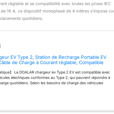
nt réglable et sa compatibilité avec toutes les prises IEC
é de 16 A, ce dispositif monophasé de 4 mètres s’impose 
éplacements quotidiens.
eur EV Type 2, Station de Recharge Portable EV
âble de Charge à Courant réglable, Compatible
es Prises IEC 62196-2, 3,5 KW, 16 A, 4 M,
tique】 Le DOALAR chargeur ev Type 2 EV est compatible avec
hicules électriques conformes au Type 2, qui peuvent répondre à
arge quotidiens. Selon les besoins de charge des véhicules
ourant de charge (6A/10A/13A/16A) peut être ajusté de manière
dre le processus de charge plus efficace et plus sûr. 【Garantie de
de charge véhicule électrique est équipée d'une puce de
nte, qui a une protection contre les fuites, une protection contre
 une protection contre les surtensions, une protection contre les