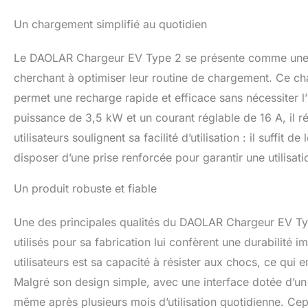
basses tensions, 
surchauffe, la fou
Un chargement simplifié au quotidien
S'il y a un défaut,
【Affichage intell
Le DAOLAR Chargeur EV Type 2 se présente comme une sol
pouces, qui peut v
la température en 
cherchant à optimiser leur routine de chargement. Ce ch
couleurs pour indi
permet une recharge rapide et efficace sans nécessiter l
défaut. 【Assuranc
puissance de 3,5 kW et un courant réglable de 16 A, il
normes générales 
neige, la poussiè
utilisateurs soulignent sa facilité d’utilisation : il suffit
difficiles.Le câbl
disposer d’une prise renforcée pour garantir une utilisati
flexible à la mai
une garantie de q
Un produit robuste et fiable
engageons à satis
d'aide, veuillez 
Une des principales qualités du DAOLAR Chargeur EV Typ
utilisés pour sa fabrication lui confèrent une durabilité
utilisateurs est sa capacité à résister aux chocs, ce qui 
Malgré son design simple, avec une interface dotée d’un 
même après plusieurs mois d’utilisation quotidienne. Ce