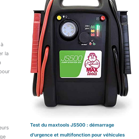
 à
r la
n
 pour
Test du maxtools JS500 : démarrage
eurs
d’urgence et multifonction pour véhicules
rge