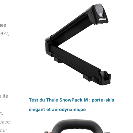
ues
96-2,
lité
Test du Thule SnowPack M : porte-skis
élégant et aérodynamique
t.
icace
pour