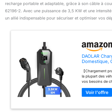
recharge portable et adaptable, grâce à son câble à coura
62196-2. Avec une puissance de 3,5 KW et une intensit
un allié indispensable pour sécuriser et optimiser vos d
DAOLAR Charg
Domestique, C
avec Toutes L
【Chargement pra
Monophasé
la plupart des vé
vos besoins de ch
électriques, le c
flexible pour ren
sécurité】Station 
contrôle intellige
les surintensités,