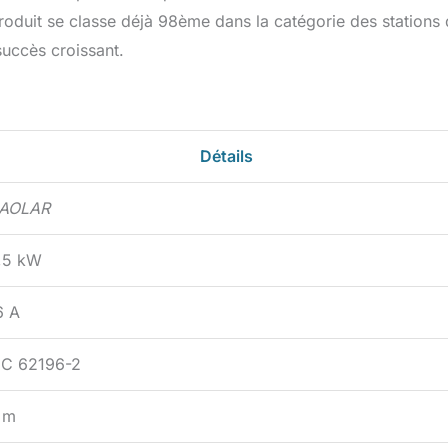
 produit se classe déjà 98ème dans la catégorie des stations
succès croissant.
Détails
AOLAR
,5 kW
6 A
EC 62196-2
 m