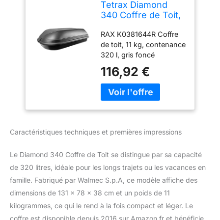
Tetrax Diamond
340 Coffre de Toit,
contenance 340 l,
RAX K0381644R Coffre
Noir
de toit, 11 kg, contenance
320 l, gris foncé
116,92 €
Caractéristiques techniques et premières impressions
Le Diamond 340 Coffre de Toit se distingue par sa capacité
de 320 litres, idéale pour les longs trajets ou les vacances en
famille. Fabriqué par Walmec S.p.A, ce modèle affiche des
dimensions de 131 x 78 x 38 cm et un poids de 11
kilogrammes, ce qui le rend à la fois compact et léger. Le
coffre est disponible depuis 2016 sur Amazon.fr et bénéficie