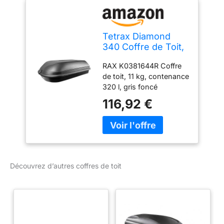
Tetrax Diamond
340 Coffre de Toit,
contenance 340 l,
RAX K0381644R Coffre
Noir
de toit, 11 kg, contenance
320 l, gris foncé
116,92 €
Découvrez d’autres coffres de toit