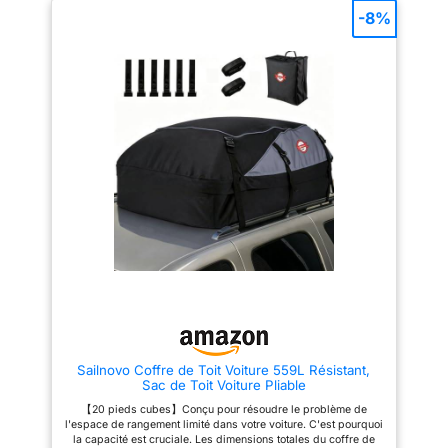
de vos affaires Serrure
AÉRODYNAMIQUE : Réduit la
-8%
centralisée en 2 points: La
consommation de carburant et
serrure centralisée en 2 points
assure une conduite plus
assure la sécurité de vos biens
silencieuse grâce à sa forme
pendant les trajets Montage
aérodynamique. Sécurité
rapide et efficace: Le montage
avancée : équipé d'un système
est rapide et facile grâce au
de verrouillage de sécurité avec
serrage manuel de la fixation en
fermeture centralisée et
U, sans outils nécessaires
protection avant contre
Conçu pour réduire les
l'ouverture accidentelle.
sifflements: Le design étudié du
Dimensions : couleur effet
coffre WABB M réduit les
carbone, poids d'environ 11,5
sifflements lors des trajets,
kg, dimensions extérieures 132
pour un voyage plus paisible
x 77 x 34,5 cm et dimensions
intérieures 123 x 67 x 33 cm,
avec ouverture à droite. Profil
maximal des barres de toit : 80
mm.
Sailnovo Coffre de Toit Voiture 559L Résistant,
Sac de Toit Voiture Pliable
【20 pieds cubes】Conçu pour résoudre le problème de
l'espace de rangement limité dans votre voiture. C'est pourquoi
la capacité est cruciale. Les dimensions totales du coffre de