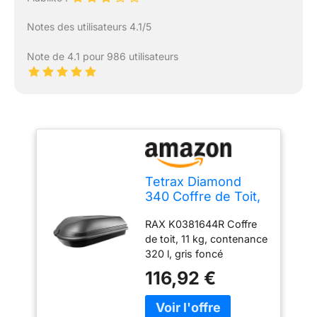
Notes des utilisateurs 4.1/5
Note de 4.1 pour 986 utilisateurs
Tetrax Diamond
340 Coffre de Toit,
contenance 340 l,
RAX K0381644R Coffre
Noir
de toit, 11 kg, contenance
320 l, gris foncé
116,92 €