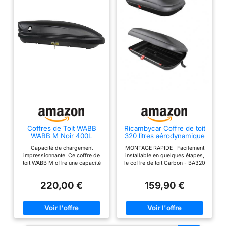
Coffres de Toit WABB
Ricambycar Coffre de toit
WABB M Noir 400L
320 litres aérodynamique
pour voiture - look
Capacité de chargement
MONTAGE RAPIDE : Facilement
carbone - avec
impressionnante: Ce coffre de
installable en quelques étapes,
fermeture centralisée et
toit WABB M offre une capacité
le coffre de toit Carbon - BA320
fermeture avant
de chargement de 75 kg, parfait
est parfait pour l'utilisation
pour transporter vos bagages et
quotidienne, les vacances ou
220,00 €
159,90 €
objets encombrants lors de vos
les sorties. Résistant et durable
voyages Ouverture en compas
: peut supporter jusqu'à 55 kg
latérale: Le coffre de toit
de charge avec un volume de
dispose d'une ouverture en
320 litres, fabriqué en plastique
compas latérale pour faciliter le
PP résistant aux intempéries.
chargement et le déchargement
CONCEPTION