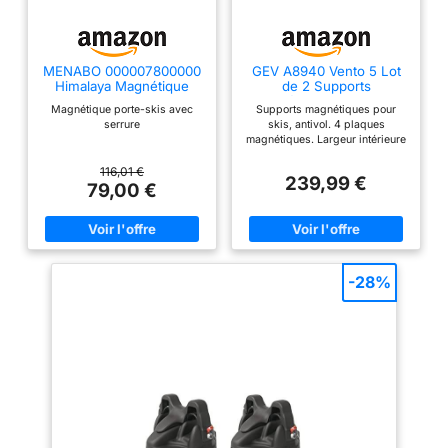
MENABO 000007800000
GEV A8940 Vento 5 Lot
Himalaya Magnétique
de 2 Supports
Porte Skis avec Serrure
magnétiques pour Skis,
Magnétique porte-skis avec
Supports magnétiques pour
antivol
serrure
skis, antivol. 4 plaques
magnétiques. Largeur intérieure
utile : 32 cm. Pour 5 paires de
skis (max. 35 kg) ou
116,01 €
239,99 €
2 snowboards et 2 paires de ski
79,00 €
(max. 28 kg). Homologué TUV
ISO/PAS 11154:2006 City Crash
test.
-28%