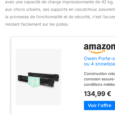
avec une capacité de charge impressionnante de 42 kg. 
aux chocs urbains, ses supports en caoutchouc assurent
la promesse de fonctionnalité et de sécurité, c’est l’acce
rendant facilement sur les pistes.
Owen Porte-sk
ou 4 snowboa
testé City Cr
Construction robu
x 130 mm
corrosion assure u
conditions météor
capacité de trans
134,99 €
snowboards avec u
voyages en groupe
norme DIN 75302:
caoutchouc empêc