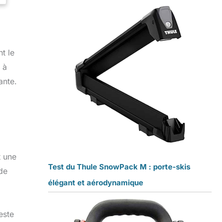
t le
 à
ante.
t une
Test du Thule SnowPack M : porte-skis
 de
élégant et aérodynamique
este