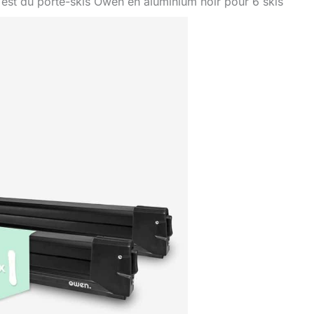
Test du porte-skis Owen en aluminium noir pour 6 skis