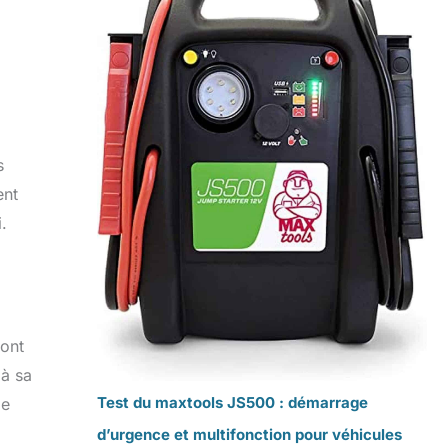
s
ent
.
 ont
 à sa
Test du maxtools JS500 : démarrage
le
d’urgence et multifonction pour véhicules