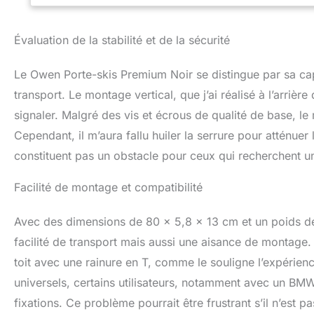
même sur des terra
pratique permet u
pour les véhicule
Évaluation de la stabilité et de la sécurité
de toit. Polyvale
130 mm, le suppor
Le Owen Porte-skis Premium Noir se distingue par sa cap
descente et les s
avec porte-bagag
transport. Le montage vertical, que j’ai réalisé à l’arrièr
signaler. Malgré des vis et écrous de qualité de base, l
Cependant, il m’aura fallu huiler la serrure pour atténue
constituent pas un obstacle pour ceux qui recherchent u
Facilité de montage et compatibilité
Avec des dimensions de 80 x 5,8 x 13 cm et un poids d
facilité de transport mais aussi une aisance de montage. P
toit avec une rainure en T, comme le souligne l’expérienc
universels, certains utilisateurs, notamment avec un BMW
fixations. Ce problème pourrait être frustrant s’il n’est 