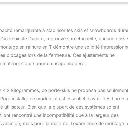
ins accidentés. Facile à utiliser : la fonction coulissante
n chargement et un déchargement sans effort, en particulier
s plus hauts. Compatible avec la plupart des systèmes de barres
nt et dimensions généreuses : avec ses dimensions de 800 x 58 x
t offre suffisamment d'espace pour le ski de fond, les skis de
acité remarquable à stabiliser les skis et snowboards duran
nowboards. Idéal pour une grande variété de types de véhicules
es.
e d’un véhicule Ducato, a prouvé son efficacité, aucune glisse
e montage en rainure en T démontre une solidité impressionn
r les blocages lors de la fermeture. Ces ajustements ne
n matériel stable pour un usage modéré.
e 4,2 kilogrammes, ce porte-skis ne propose pas seulemen
our installer ce modèle, il est essentiel d’avoir des barres
e utilisateur. Bien que la plupart de ces systèmes soient
, ont rencontré une incompatibilité due à la largeur des
pas anticipé, mais pour la majorité, l’expérience de montage r