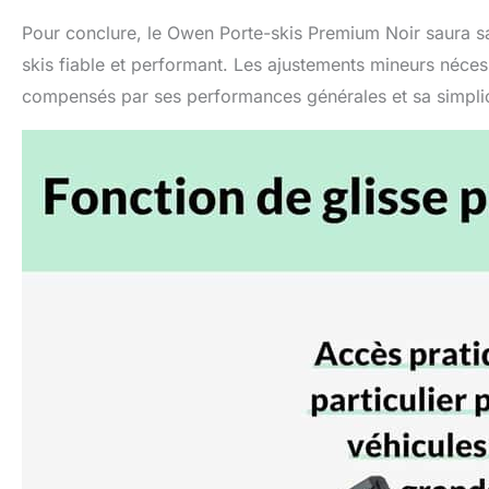
Pour conclure, le Owen Porte-skis Premium Noir saura sat
skis fiable et performant. Les ajustements mineurs néces
compensés par ses performances générales et sa simplicit