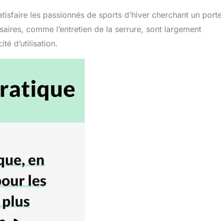
isfaire les passionnés de sports d’hiver cherchant un port
saires, comme l’entretien de la serrure, sont largement
é d’utilisation.