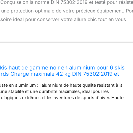
Conçu selon la norme DIN 75302:2019 et testé pour résiste
 une protection optimale de votre précieux équipement. Por
ssoire idéal pour conserver votre allure chic tout en vous
is haut de gamme noir en aluminium pour 6 skis
rds Charge maximale 42 kg DIN 75302:2019 et
ash Revêtement caoutchouc Dimensions : 800 x 58
ste en aluminium : l'aluminium de haute qualité résistant à la
ne stabilité et une durabilité maximales, idéal pour les
ologiques extrêmes et les aventures de sports d'hiver. Haute
port : Transport sécurisé de jusqu’à 6 paires de skis ou 4
ne capacité de charge de 42 kg – idéal pour les familles ou les
 dans les montagnes. Sécurité maximale : Certifié selon la
2019 et testé avec succès au City Crash. Les revêtements en
hent les rayures et assurent une adhérence antidérapante,