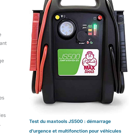
e
ant
ge
es
des
Test du maxtools JS500 : démarrage
.
d’urgence et multifonction pour véhicules