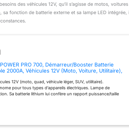
esoins des véhicules 12V, qu’il s’agisse de motos, voitures
, sa fonction de batterie externe et sa lampe LED intégrée, i
irconstances.
OWER PRO 700, Démarreur/Booster Batterie
le 2000A, Véhicules 12V (Moto, Voiture, Utilitaire),
curisé, Batterie Externe 6Ah (PowerBank), Lampe
ules 12V (moto, quad, véhicule léger, SUV, utilitaire).
CD
nome pour tous types d’appareils électriques. Lampe de
ion. Sa batterie lithium lui confère un rapport puissance/taille
démarre les 2 ports USB 5 V (Quick charge / 2.1 A) pour recharger
tte, GPS, etc.