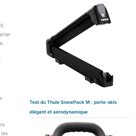
0.
arrer
sa
e
t
e
Test du Thule SnowPack M : porte-skis
élégant et aérodynamique
rs
 les