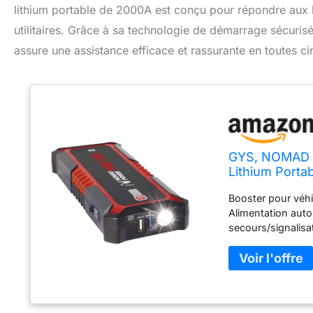
lithium portable de 2000A est conçu pour répondre aux b
utilitaires. Grâce à sa technologie de démarrage sécurisé
assure une assistance efficace et rassurante en toutes c
GYS, NOMAD P
Lithium Portab
Démarrage Sé
Booster pour véhic
LED, Ecran L
Alimentation auto
secours/signalisat
exceptionnel. Il 
smartphone, table