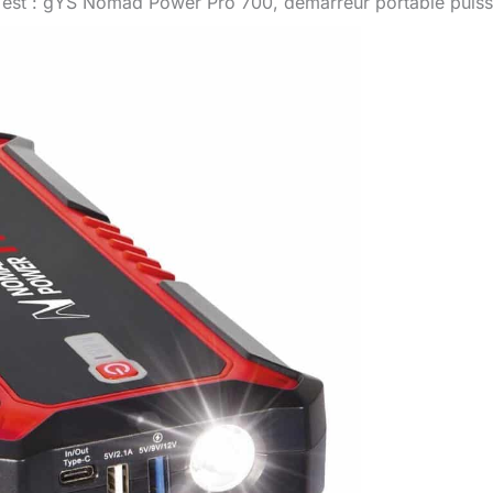
Test : gYS Nomad Power Pro 700, démarreur portable puissa